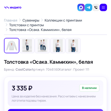
Главная
Сувениры
Коллекции с принтами
Толстовки с принтом
1
/5
Толстовка «Осака. Каммихин», белая
‹
›
Толстовка «Осака. Каммихин», белая
Бренд:
CoolColor
Артикул: 70461.60
Каталог: Проект 111
3 335 ₽
В наличии
Цена за изделие без нанесения. Рассчитаем с нанесением
логотипа под ваш тираж.