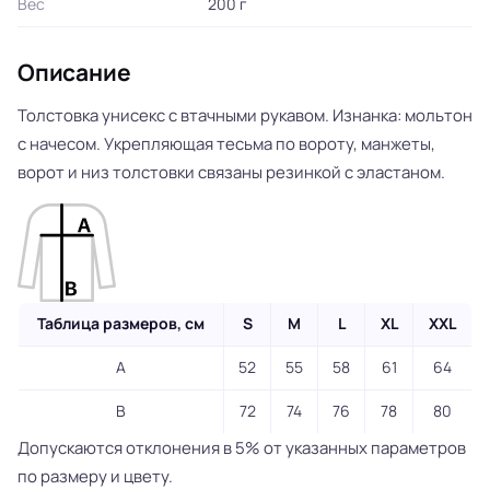
Вес
200 г
Описание
Толстовка унисекс с втачными рукавом. Изнанка: мольтон
с начесом. Укрепляющая тесьма по вороту, манжеты,
ворот и низ толстовки связаны резинкой с эластаном.
Таблица размеров, см
S
M
L
XL
XXL
A
52
55
58
61
64
B
72
74
76
78
80
Допускаются отклонения в 5% от указанных параметров
по размеру и цвету.