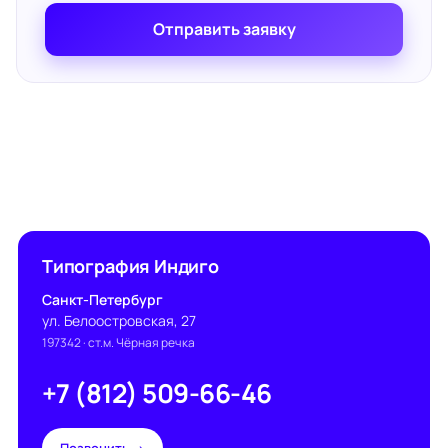
Отправить заявку
Типография Индиго
Санкт-Петербург
ул. Белоостровская, 27
197342
· ст.м. Чёрная речка
+7 (812) 509-66-46