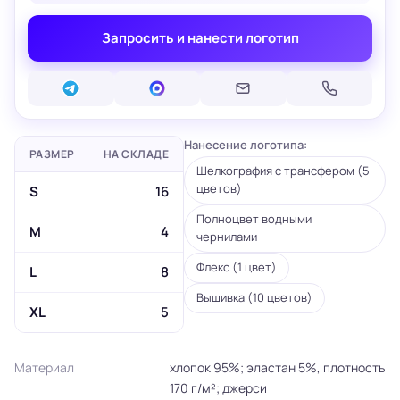
Запросить и нанести логотип
Нанесение логотипа:
РАЗМЕР
НА СКЛАДЕ
Шелкография с трансфером (5
цветов)
S
16
Полноцвет водными
M
4
чернилами
Флекс (1 цвет)
L
8
Вышивка (10 цветов)
XL
5
Материал
хлопок 95%; эластан 5%, плотность
170 г/м²; джерси