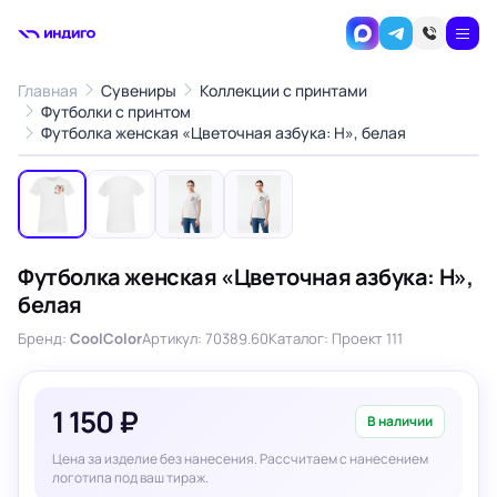
Главная
Сувениры
Коллекции с принтами
Футболки с принтом
1
/4
Футболка женская «Цветочная азбука: Н», белая
‹
›
Футболка женская «Цветочная азбука: Н»,
белая
Бренд:
CoolColor
Артикул: 70389.60
Каталог: Проект 111
1 150 ₽
В наличии
Цена за изделие без нанесения. Рассчитаем с нанесением
логотипа под ваш тираж.