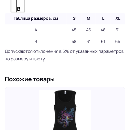
Таблица размеров, см
S
M
L
XL
A
45
46
48
51
B
58
61
61
65
Допускаются отклонения в 5% от указанных параметров
по размеру и цвету.
Похожие товары