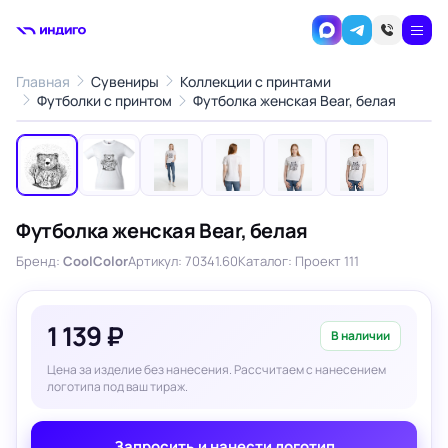
Главная
Сувениры
Коллекции с принтами
1
/6
Футболки с принтом
Футболка женская Bear, белая
‹
›
Футболка женская Bear, белая
Бренд:
CoolColor
Артикул: 70341.60
Каталог: Проект 111
1 139 ₽
В наличии
Цена за изделие без нанесения. Рассчитаем с нанесением
логотипа под ваш тираж.
Запросить и нанести логотип