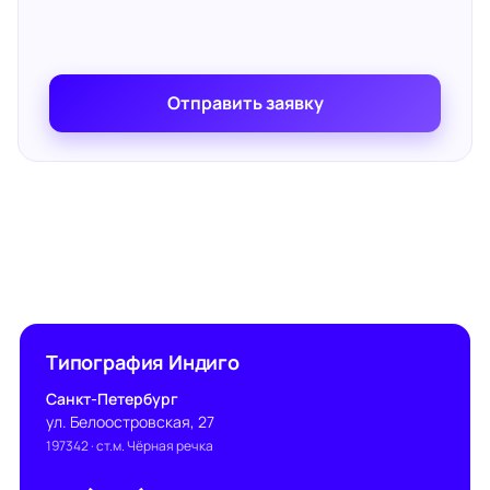
Отправить заявку
Типография Индиго
Санкт-Петербург
ул. Белоостровская, 27
197342
· ст.м. Чёрная речка