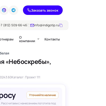
Заказать звонок
+7 (812) 509-66-46
info@indigotip.ru
О
ртнерам
Контакты
компании
 белая
ая «Небоскребы»,
Брошюры
Журналы
ючки
70243.60
Каталог: Проект 111
Каталоги
Презентации, годовые
е
отчеты
просу
Уточняйте наличие
. Рассчитаем с нанесением логотипа под