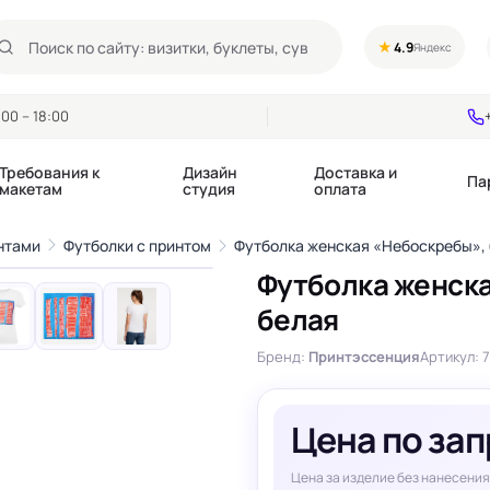
★
4.9
Яндекс
00 – 18:00
Требования к
Дизайн
Доставка и
Па
макетам
студия
оплата
1
/9
нтами
Футболки с принтом
Футболка женская «Небоскребы»,
›
Футболка женск
Календари квартальные
Воблеры
белая
купоны
Календари настольные
Диспенсеры
Календари перекидные
Дорхенгеры / Кр
Бренд:
Принтэссенция
Артикул: 
е игры, колоды
Календари Трио
Некхенгеры
Флажки бумажны
, флаеры
Ценники
Цена по за
Шелфтокеры
 этикетки,
Ярлыки и бирки
Цена за изделие без нанесения