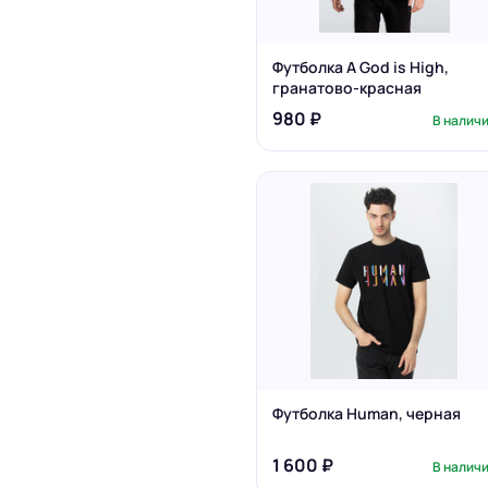
Футболка A God is High,
гранатово-красная
980 ₽
В налич
Футболка Human, черная
1 600 ₽
В налич