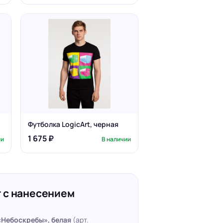
Футболка LogicArt, черная
1 675 ₽
ии
В наличии
 с нанесением
«Небоскребы», белая
(арт.