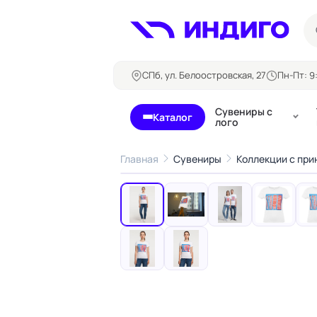
СПб, ул. Белоостровская, 27
Пн-Пт: 9:
Сувениры с
Каталог
лого
Главная
Сувениры
Коллекции с при
‹
Бланки и формуляры
Билеты, 
Блокноты
Буклеты
Бейджи
Карточны
Визитки
Кубарики
Конверты
Листовки
Ленты для бейджей
Магниты
Папки
Наклейки,
Сертификаты
стикеры
Грамоты
Открытки