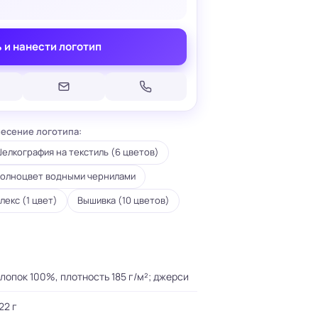
 и нанести логотип
Печать на кепках
Печать на шопперах
есение логотипа:
умаге
Печать на футболках
леящейся
елкография на текстиль (6 цветов)
Брендирование униформы
Брендирование одежды
олноцвет водными чернилами
Печать на термосах
лекс (1 цвет)
Вышивка (10 цветов)
лопок 100%, плотность 185 г/м²; джерси
22 г