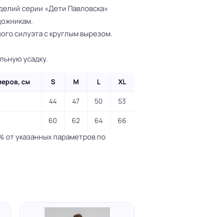
зделий серии «Дети Павловска»
дожникам.
ого силуэта с круглым вырезом.
льную усадку.
меров, см
S
M
L
XL
44
47
50
53
60
62
64
66
% от указанных параметров по