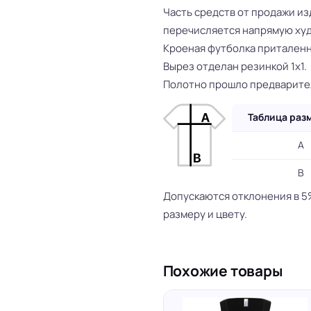
Часть средств от продажи и
перечисляется напрямую ху
Кроеная футболка приталенн
Вырез отделан резинкой 1х1.
Полотно прошло предварите
Таблица раз
A
B
Допускаются отклонения в 5
размеру и цвету.
Похожие товары