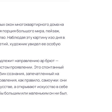
вых окон многоквартирного дома на
я порция большого мира, пейзаж,
о. Наблюдая эту картину изо дня в
етий, художник увидел ее особую
адлежит направлению ар брют —
чистом проявлении. Это спонтанный
бин сознания, запечатленный на
авления, как правило, самоучки: они
усстве, а открывают искусство в себе
бы большим или маленьким он ни был.