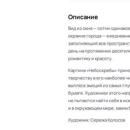
Описание
Вид из окна — сотни одинако
окраине города — ежедневна
заполняющий все пространств
день на протяжении десятил
романтику и красоту.
Картина «Небоскребы» прин
творчеству в его наиболее 
выплеск эмоций из самых глу
бумаге. Художники этого напр
не пытаются найти себя в иск
и в окружающем мире, каким 
Художник: Сережа Колосов