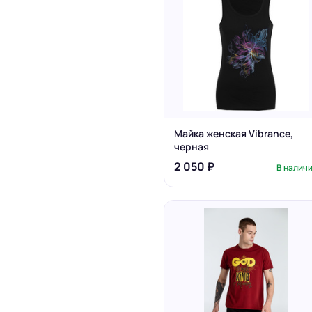
Майка женская Vibrance,
черная
2 050 ₽
В налич