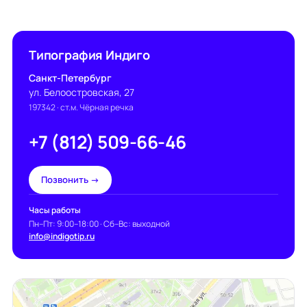
Типография Индиго
Санкт-Петербург
ул. Белоостровская, 27
197342
· ст.м. Чёрная речка
+7 (812) 509-66-46
Позвонить →
Часы работы
Пн–Пт: 9:00–18:00 · Сб–Вс: выходной
info@indigotip.ru