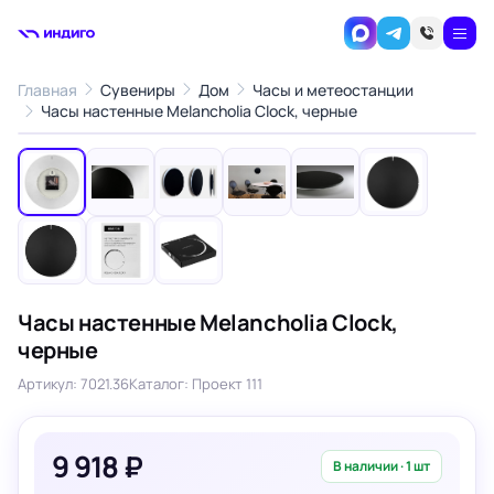
Главная
Сувениры
Дом
Часы и метеостанции
1
/9
Часы настенные Melancholia Clock, черные
‹
›
Часы настенные Melancholia Clock,
черные
Артикул: 7021.36
Каталог: Проект 111
9 918 ₽
В наличии · 1 шт