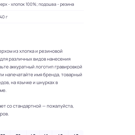
ерх - хлопок 100%; подошва - резина
40 г
верхом из хлопка и резиновой
для различных видов нанесения
ьте аккуратный логотип гравировкой
ли напечатайте имя бренда, товарный
едов, на язычке и шнурках в
ме.
ет со стандартной — пожалуйста,
ров.