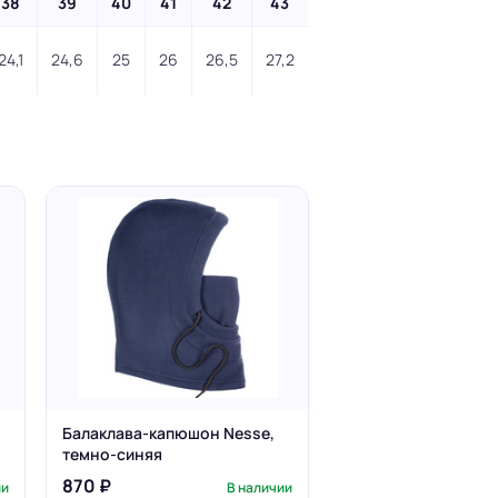
38
39
40
41
42
43
24,1
24,6
25
26
26,5
27,2
Балаклава-капюшон Nesse,
темно-синяя
870 ₽
ии
В наличии