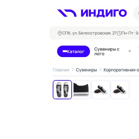
СПб, ул. Белоостровская, 27
Пн-Пт: 9:
Сувениры с
Каталог
лого
Главная
Сувениры
Корпоративная 
‹
Бланки и формуляры
Билеты, 
Блокноты
Буклеты
Бейджи
Карточны
Визитки
Кубарики
Конверты
Листовки
Ленты для бейджей
Магниты
Папки
Наклейки,
Сертификаты
стикеры
Грамоты
Открытки