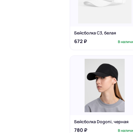
Бейсболка C3, белая
672 ₽
В налич
Бейсболка Dogoni, черная
780 ₽
В налич