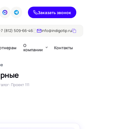
Заказать звонок
+7 (812) 509-66-46
info@indigotip.ru
О
ртнерам
Контакты
компании
ые
ерные
Брошюры
алог: Проект 111
Журналы
ючки
Каталоги
Презентации, годовые
е
отчеты