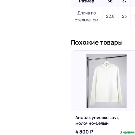
Размер
36
37
Длина по
22,8
23
стельке, см
Похожие товары
Анорак унисекс Lovi,
молочно-белый
4 800 ₽
В налич