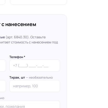
 с нанесением
ные
(арт. 6840.30). Оставьте
читает стоимость с нанесением под
Телефон *
Тираж, шт
— необязательно
ьно