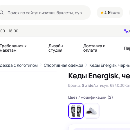
★
4.9
Яндекс
00 – 18:00
Требования к
Дизайн
Доставка и
Па
макетам
студия
оплата
1
/4
одежда с логотипом
Спортивная одежда
Кеды Energisk, черн
›
Кеды Energisk, ч
Календари квартальные
Воблеры
купоны
Бренд:
Stride
Артикул: 6840.30
Кат
Календари настольные
Диспенсеры
Календари перекидные
Дорхенгеры / Кр
е игры, колоды
Цвет / модификации (2):
Календари Трио
Некхенгеры
Флажки бумажны
, флаеры
Ценники
Шелфтокеры
 этикетки,
Ярлыки и бирки