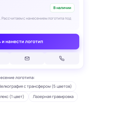
В наличии
. Рассчитаем с нанесением логотипа под
 и нанести логотип
Печать на кепках
Печать на шопперах
умаге
Печать на футболках
леящейся
Брендирование униформы
Брендирование одежды
есение логотипа:
Печать на термосах
елкография с трансфером (5 цветов)
лекс (1 цвет)
Лазерная гравировка