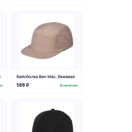
я
Бейсболка Ben Mac, бежевая
588 ₽
ии
В наличии