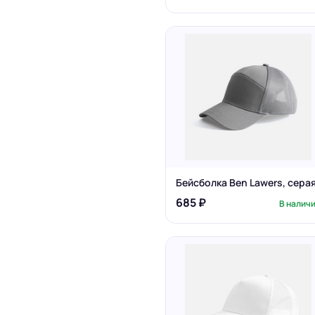
Бейсболка Ben Lawers, сера
685 ₽
В налич