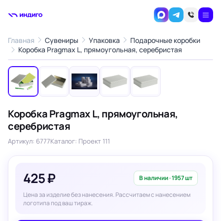
Главная
Сувениры
Упаковка
Подарочные коробки
1
/5
Коробка Pragmax L, прямоугольная, серебристая
‹
›
Коробка Pragmax L, прямоугольная,
серебристая
Артикул: 6777
Каталог: Проект 111
425 ₽
В наличии · 1957 шт
Цена за изделие без нанесения. Рассчитаем с нанесением
логотипа под ваш тираж.