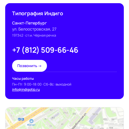
Типография Индиго
Санкт-Петербург
ул. Белоостровская, 27
197342
· ст.м. Чёрная речка
+7 (812) 509-66-46
Позвонить →
Часы работы
Пн–Пт: 9:00–18:00 · Сб–Вс: выходной
info@indigotip.ru