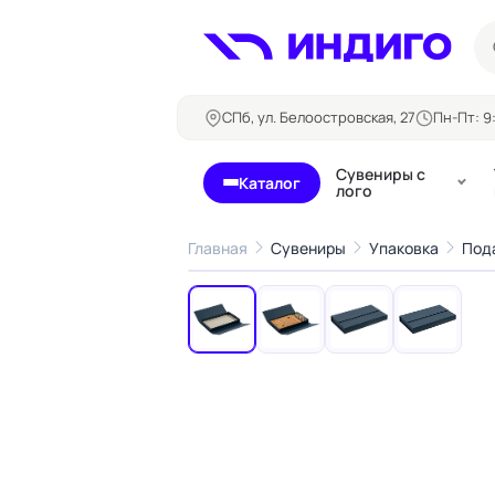
СПб, ул. Белоостровская, 27
Пн-Пт: 9:
Сувениры с
Каталог
лого
Главная
Сувениры
Упаковка
Под
‹
Бланки и формуляры
Билеты, 
Блокноты
Буклеты
Бейджи
Карточны
Визитки
Кубарики
Конверты
Листовки
Ленты для бейджей
Магниты
Папки
Наклейки,
Сертификаты
стикеры
Грамоты
Открытки