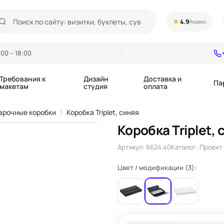
★
4.9
Яндекс
00 – 18:00
Требования к
Дизайн
Доставка и
Па
макетам
студия
оплата
1
/4
арочные коробки
Коробка Triplet, синяя
›
Коробка Triplet, 
Календари квартальные
Воблеры
купоны
Артикул: 6624.40
Каталог: Проект 
Календари настольные
Диспенсеры
Календари перекидные
Дорхенгеры / Кр
е игры, колоды
Цвет / модификации (3):
Календари Трио
Некхенгеры
Флажки бумажны
, флаеры
Ценники
Шелфтокеры
 этикетки,
Ярлыки и бирки