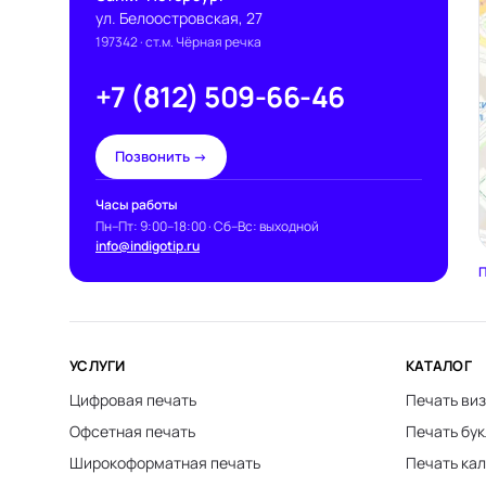
ул. Белоостровская, 27
197342
· ст.м. Чёрная речка
+7 (812) 509-66-46
Позвонить →
Часы работы
Пн–Пт: 9:00–18:00 · Сб–Вс: выходной
info@indigotip.ru
П
УСЛУГИ
КАТАЛОГ
Цифровая печать
Печать виз
Офсетная печать
Печать бу
Широкоформатная печать
Печать ка