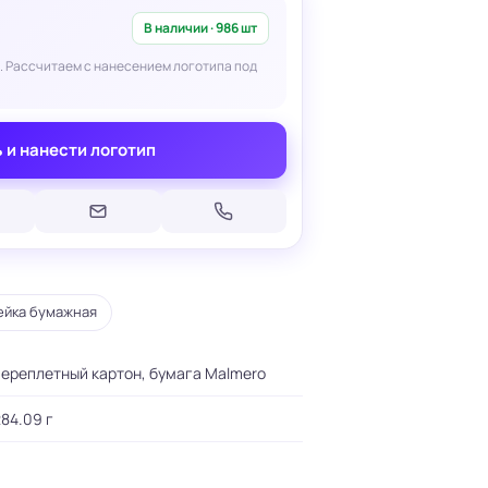
В наличии · 986 шт
. Рассчитаем с нанесением логотипа под
 и нанести логотип
Печать на кепках
Печать на шопперах
умаге
Печать на футболках
леящейся
Брендирование униформы
Брендирование одежды
Печать на термосах
ейка бумажная
ереплетный картон, бумага Malmero
84.09 г