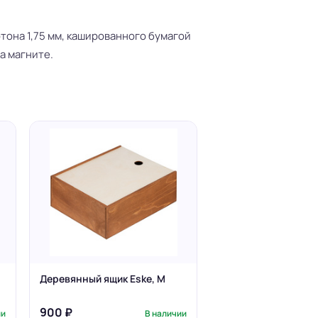
тона 1,75 мм, кашированного бумагой
а магните.
Деревянный ящик Eske, M
900 ₽
ии
В наличии