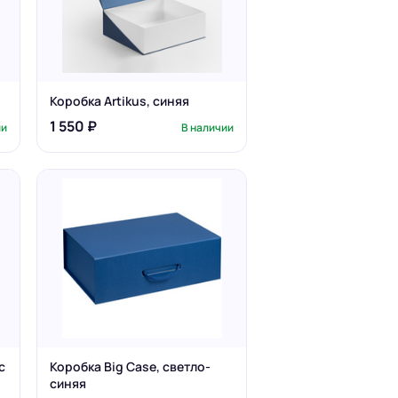
Коробка Artikus, синяя
1 550 ₽
ии
В наличии
с
Коробка Big Case, светло-
синяя