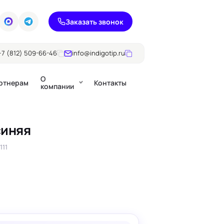
Заказать звонок
+7 (812) 509-66-46
info@indigotip.ru
О
ртнерам
Контакты
компании
синяя
Брошюры
111
Журналы
ючки
Каталоги
Презентации, годовые
е
отчеты