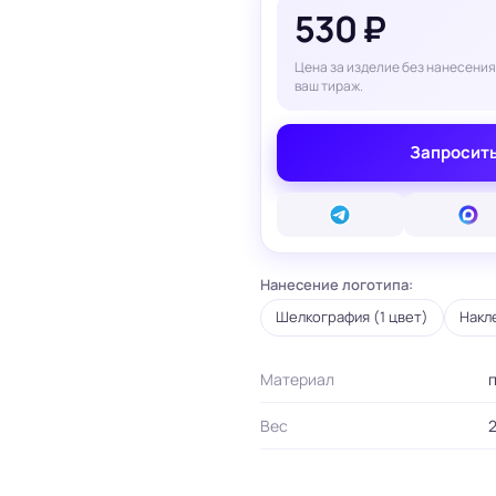
530 ₽
вые карты
ые сертификаты
и плакаты
Цена за изделие без нанесения
арты
ваш тираж.
ки
Запросить
и, костеры
Бумажные пакеты
 ресторанов
Готовые бумажные пакеты
Печать на фотоб
на окна и двери
Готовые коробки
Печать на самок
на стаканы для
Картонные коробки
пленке
смузи
Оберточная бумага с
Таблички
ню
логотипом
Нанесение логотипа:
Стенды
ет
ПВД пакеты
Баннеры
Шелкография (1 цвет)
Накл
ы/Плейтс-листы
Шуберы, обечайки
Печать на холсте
Этикетки для
Шелфтокеры
ты
маркетплейсов
Материал
п
 для бутылок
Вес
2