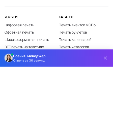
УСЛУГИ
КАТАЛОГ
Цифровая печать
Печать визиток в СПб
Офсетная печать
Печать буклетов
Широкоформатная печать
Печать календарей
DTF печать на текстиле
Печать каталогов
Лазерная гравировка
Печать листовок
Есения, менеджер
Отвечу за 30 секунд
Все категории каталога
КЛИЕНТАМ
О КОМПАНИИ
Доставка и оплата
О компании
Требования к макетам
Партнёрам
Дизайн-студия
Новости