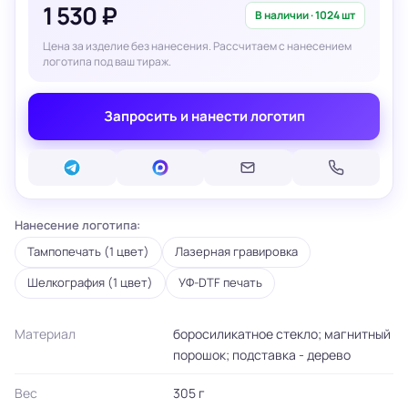
1 530 ₽
В наличии · 1024 шт
Цена за изделие без нанесения. Рассчитаем с нанесением
логотипа под ваш тираж.
Запросить и нанести логотип
Нанесение логотипа:
Тампопечать (1 цвет)
Лазерная гравировка
Шелкография (1 цвет)
УФ-DTF печать
Материал
боросиликатное стекло; магнитный
порошок; подставка - дерево
Вес
305 г