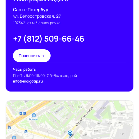
Санкт-Петербург
ул. Белоостровская, 27
197342
· ст.м. Чёрная речка
+7 (812) 509-66-46
Позвонить →
Часы работы
Пн–Пт: 9:00–18:00 · Сб–Вс: выходной
info@indigotip.ru