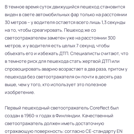
В темное время суток движущийся пешеход становится
виден в свете автомобильных фар только на расстоянии
30 метров – у водителя остается всего лишь 1,3 секунды
на то, чтобы среагировать. Пешеход же со
светоотражателем заметен уже на расстоянии 300
метров, и у водителя есть целых 7 секунд, чтобы
объехать его и избежать ДТП. Специалисты считают, что
в темноте риск для пешехода стать жертвой ДТП или
спровоцировать аварию возрастает в два раза, притом у
пешехода без светоотражателя он почти в десять раз
выше, чем у того, кто использует это полезное
изобретение.
Первый пешеходный светоотражатель Coreflect был
создан в 1960-х годах в Финляндии. Качественный
светоотражатель должен иметь достаточную
отражающую поверхность: согласно CE-стандарту EN