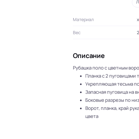
Л
Материал
х
Вес
2
Описание
Рубашка поло с цветным воро
Планка с 2 пуговицами т
Укрепляющая тесьма по
Запасная пуговица на 
Боковые разрезы по ни
Ворот, планка, край ру
цвета