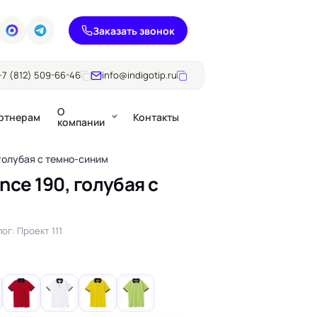
Заказать звонок
+7 (812) 509-66-46
info@indigotip.ru
О
ртнерам
Контакты
компании
 голубая с темно-синим
nce 190, голубая с
Брошюры
Журналы
ючки
ог: Проект 111
Каталоги
Презентации, годовые
е
отчеты