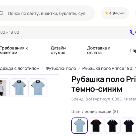
★
4.9
Яндекс
00 – 18:00
Требования к
Дизайн
Доставка и
Па
макетам
студия
оплата
1
/7
одежда с логотипом
Футболки поло
Рубашка поло Prince 190,
›
Рубашка поло Pri
Календари квартальные
Воблеры
темно-синим
купоны
Календари настольные
Диспенсеры
Календари перекидные
Дорхенгеры / Кр
Бренд:
Sol's
Артикул: 6085.14
Катал
е игры, колоды
Календари Трио
Некхенгеры
Флажки бумажны
Цвет / модификации (8):
, флаеры
Ценники
Шелфтокеры
 этикетки,
Ярлыки и бирки