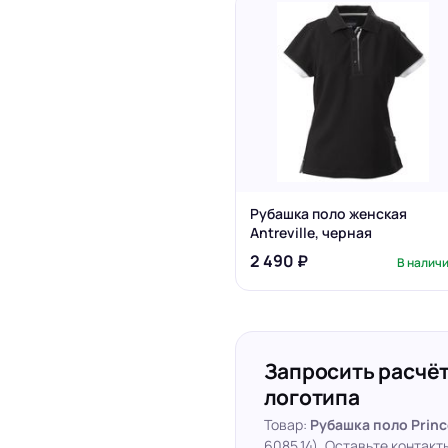
Рубашка поло женская
Antreville, черная
2 490 ₽
В налич
Запросить расчёт
логотипа
Товар:
Рубашка поло Princ
6085.14). Оставьте контак