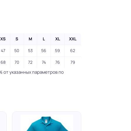
XS
S
M
L
XL
XXL
47
50
53
56
59
62
68
70
72
74
76
79
% от указанных параметров по