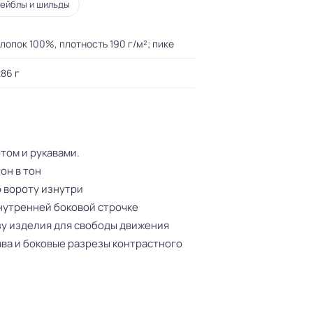
ейблы и шильды
лопок 100%, плотность 190 г/м²; пике
86 г
том и рукавами.
он в тон
 вороту изнутри
внутренней боковой строчке
зу изделия для свободы движения
кава и боковые разрезы контрастного