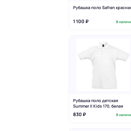
Рубашка поло Safran красна
1 100 ₽
В налич
Рубашка поло детская
Summer II Kids 170, белая
830 ₽
В налич