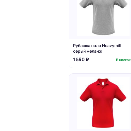
Рубашка поло Heavymill
серый меланж
1 590 ₽
В налич