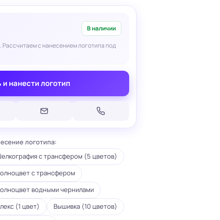
В наличии
. Рассчитаем с нанесением логотипа под
Печать на кепках
 и нанести логотип
Печать на шопперах
умаге
Печать на футболках
леящейся
Брендирование униформы
Брендирование одежды
Печать на термосах
есение логотипа:
елкография с трансфером (5 цветов)
олноцвет с трансфером
олноцвет водными чернилами
лекс (1 цвет)
Вышивка (10 цветов)