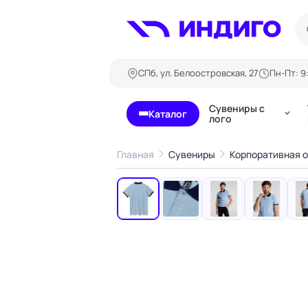
СПб, ул. Белоостровская, 27
Пн-Пт: 9:
Сувениры с
Каталог
лого
Главная
Сувениры
Корпоративная 
‹
Бланки и формуляры
Билеты, 
Блокноты
Буклеты
Бейджи
Карточны
Визитки
Кубарики
Конверты
Листовки
Ленты для бейджей
Магниты
Папки
Наклейки,
Сертификаты
стикеры
Грамоты
Открытки