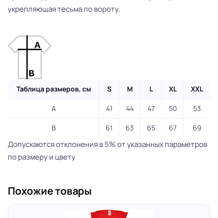
укрепляющая тесьма по вороту.
Таблица размеров, см
S
M
L
XL
XXL
A
41
44
47
50
53
B
61
63
65
67
69
Допускаются отклонения в 5% от указанных параметров
по размеру и цвету
Похожие товары