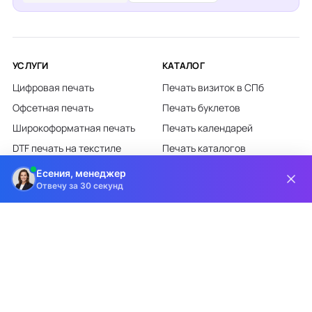
УСЛУГИ
КАТАЛОГ
Цифровая печать
Печать визиток в СПб
Офсетная печать
Печать буклетов
Широкоформатная печать
Печать календарей
DTF печать на текстиле
Печать каталогов
Лазерная гравировка
Печать листовок
Есения, менеджер
Отвечу за 30 секунд
Все категории каталога
КЛИЕНТАМ
О КОМПАНИИ
Доставка и оплата
О компании
Требования к макетам
Партнёрам
Дизайн-студия
Новости