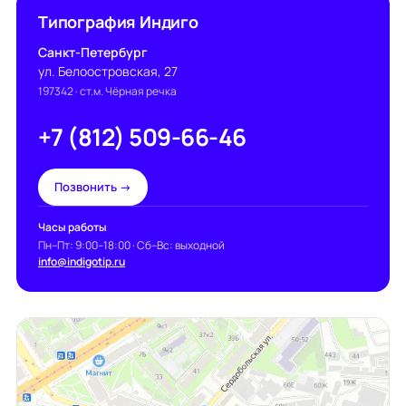
Типография Индиго
Санкт-Петербург
ул. Белоостровская, 27
197342
· ст.м. Чёрная речка
+7 (812) 509-66-46
Позвонить →
Часы работы
Пн–Пт: 9:00–18:00 · Сб–Вс: выходной
info@indigotip.ru