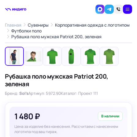
Главная
Сувениры
Корпоративная одежда с логотипом
Футболки поло
1
/6
Рубашка поло мужская Patriot 200, зеленая
‹
›
Рубашка поло мужская Patriot 200,
зеленая
Бренд:
Sol's
Артикул: 5972.90
Каталог: Проект 111
1 480 ₽
В наличии
Цена за изделие без нанесения. Рассчитаем с нанесением
логотипа под ваш тираж.