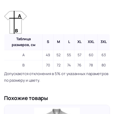
Таблица
S
M
L
XL
XXL
3XL
размеров, см
A
49
52
55
57
60
63
B
70
72
74
76
78
80
Допускаются отклонения в 5% от указанных параметров
по размеру и цвету.
Похожие товары