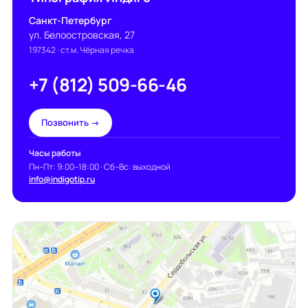
Санкт-Петербург
ул. Белоостровская, 27
197342
· ст.м. Чёрная речка
+7 (812) 509-66-46
Позвонить →
Часы работы
Пн–Пт: 9:00–18:00 · Сб–Вс: выходной
info@indigotip.ru