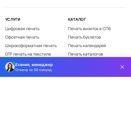
УСЛУГИ
КАТАЛОГ
Цифровая печать
Печать визиток в СПб
Офсетная печать
Печать буклетов
Широкоформатная печать
Печать календарей
DTF печать на текстиле
Печать каталогов
Лазерная гравировка
Печать листовок
Есения, менеджер
Отвечу за 30 секунд
Все категории каталога
КЛИЕНТАМ
О КОМПАНИИ
Доставка и оплата
О компании
Требования к макетам
Партнёрам
Дизайн-студия
Новости