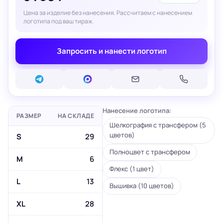
Цена за изделие без нанесения. Рассчитаем с нанесением
логотипа под ваш тираж.
Запросить и нанести логотип
Нанесение логотипа:
РАЗМЕР
НА СКЛАДЕ
Шелкография с трансфером (5
цветов)
S
29
Полноцвет с трансфером
M
6
Флекс (1 цвет)
L
13
Вышивка (10 цветов)
XL
28