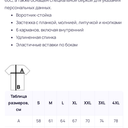
60С, а также оснащен специальной биркой для указания
персональных данных.
Воротник-стойка
Застежка с планкой, молнией, липучкой и кнопками
6 карманов, включая внутренний
Удлиненная спинка
Эластичные вставки по бокам
Таблица
размеров,
S
M
L
XL
XXL
3XL
4XL
см
A
58
61
64
67
70
74
78