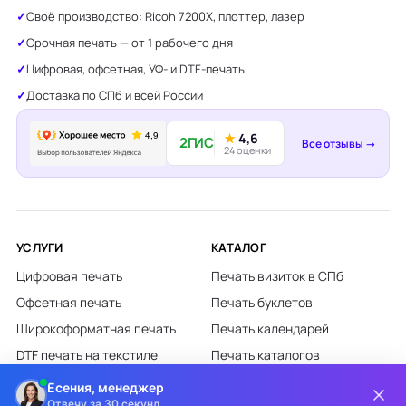
Своё производство: Ricoh 7200X, плоттер, лазер
Срочная печать — от 1 рабочего дня
Цифровая, офсетная, УФ- и DTF-печать
Доставка по СПб и всей России
★
4,6
2ГИС
Все отзывы →
24 оценки
УСЛУГИ
КАТАЛОГ
Цифровая печать
Печать визиток в СПб
Офсетная печать
Печать буклетов
Широкоформатная печать
Печать календарей
DTF печать на текстиле
Печать каталогов
Лазерная гравировка
Печать листовок
Есения, менеджер
Отвечу за 30 секунд