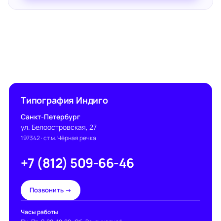
Типография Индиго
Санкт-Петербург
ул. Белоостровская, 27
197342
· ст.м. Чёрная речка
+7 (812) 509-66-46
Позвонить →
Часы работы