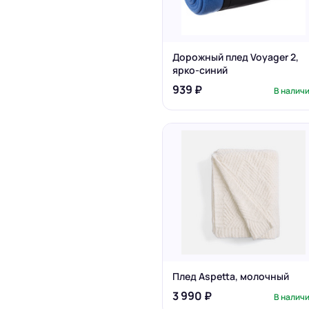
Дорожный плед Voyager 2,
ярко-синий
939 ₽
В налич
Плед Aspetta, молочный
3 990 ₽
В налич