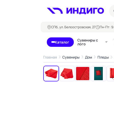
СПб, ул. Белоостровская, 27
Пн-Пт: 9:
Сувениры с
Каталог
лого
Главная
Сувениры
Дом
Пледы
‹
Бланки и формуляры
Билеты, 
Блокноты
Буклеты
Бейджи
Карточны
Визитки
Кубарики
Конверты
Листовки
Ленты для бейджей
Магниты
Папки
Наклейки,
Сертификаты
стикеры
Грамоты
Открытки