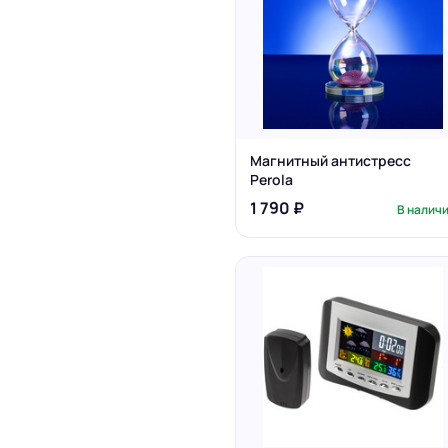
Магнитный антистресс
Perola
1 790 ₽
В налич