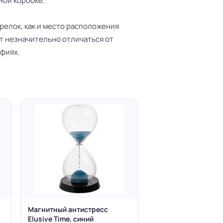
ной коробке.
релок, как и место расположения
т незначительно отличаться от
фиях.
Магнитный антистресс
Elusive Time, синий