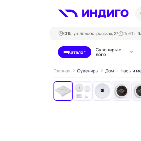
СПб, ул. Белоостровская, 27
Пн-Пт: 9:
Сувениры с
Каталог
лого
Главная
Сувениры
Дом
Часы и м
‹
Бланки и формуляры
Билеты, 
Блокноты
Буклеты
Бейджи
Карточны
Визитки
Кубарики
Конверты
Листовки
Ленты для бейджей
Магниты
Папки
Наклейки,
Сертификаты
стикеры
Грамоты
Открытки