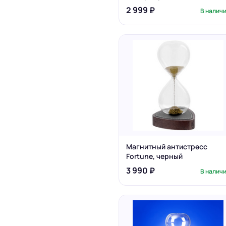
музыкой, черная
2 999 ₽
В налич
Магнитный антистресс
Fortune, черный
3 990 ₽
В налич