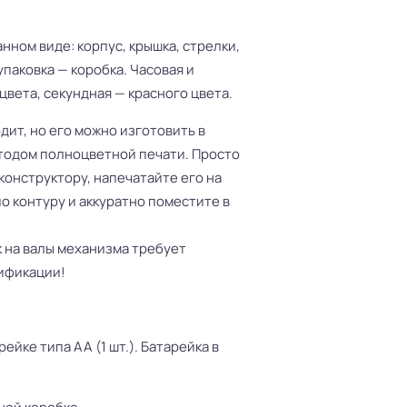
нном виде: корпус, крышка, стрелки,
паковка — коробка. Часовая и
цвета, секундная — красного цвета.
дит, но его можно изготовить в
тодом полноцветной печати. Просто
конструктору, напечатайте его на
о контуру и аккуратно поместите в
 на валы механизма требует
ификации!
ейке типа АА (1 шт.). Батарейка в