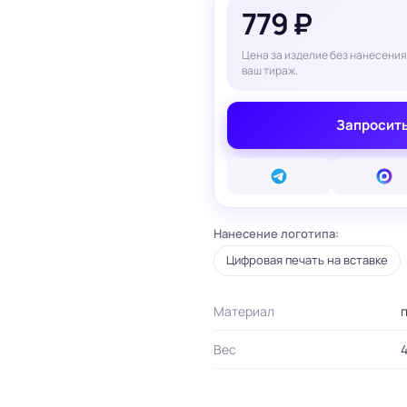
779 ₽
вые карты
ые сертификаты
и плакаты
Цена за изделие без нанесения
арты
ваш тираж.
ки
Запросить
и, костеры
Бумажные пакеты
 ресторанов
Готовые бумажные пакеты
Печать на фотоб
на окна и двери
Готовые коробки
Печать на самок
на стаканы для
Картонные коробки
пленке
смузи
Оберточная бумага с
Таблички
ню
логотипом
Нанесение логотипа:
Стенды
ет
ПВД пакеты
Баннеры
Цифровая печать на вставке
ы/Плейтс-листы
Шуберы, обечайки
Печать на холсте
Этикетки для
Шелфтокеры
ты
маркетплейсов
Материал
п
 для бутылок
Вес
4