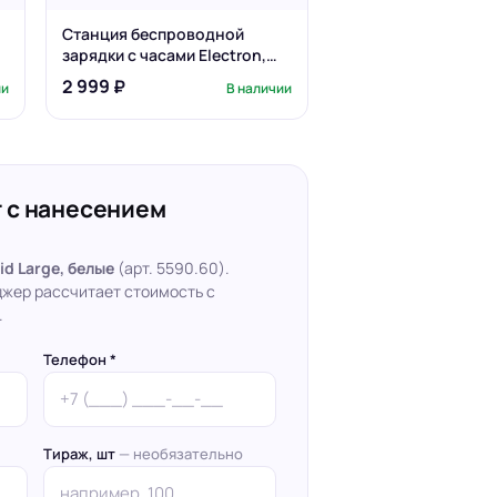
Станция беспроводной
зарядки с часами Electron,
ver.2, черная
2 999 ₽
ии
В наличии
 с нанесением
id Large, белые
(арт. 5590.60).
джер рассчитает стоимость с
.
Телефон *
Тираж, шт
— необязательно