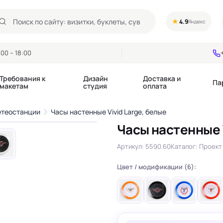
★
4.9
Яндекс
00 – 18:00
Требования к
Дизайн
Доставка и
Па
макетам
студия
оплата
1
/5
етеостанции
Часы настенные Vivid Large, белые
›
Часы настенные V
Календари квартальные
Воблеры
купоны
Артикул: 5590.60
Каталог: Проект 
Календари настольные
Диспенсеры
Календари перекидные
Дорхенгеры / Кр
е игры, колоды
Цвет / модификации (6):
Календари Трио
Некхенгеры
Флажки бумажны
, флаеры
Ценники
Шелфтокеры
 этикетки,
Ярлыки и бирки