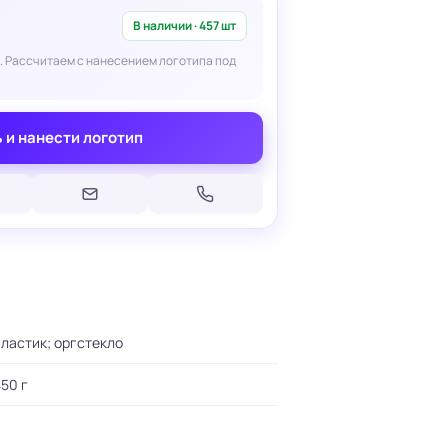
В наличии · 457 шт
. Рассчитаем с нанесением логотипа под
 и нанести логотип
Печать на кепках
Печать на шопперах
умаге
Печать на футболках
леящейся
Брендирование униформы
Брендирование одежды
Печать на термосах
ластик; оргстекло
50 г