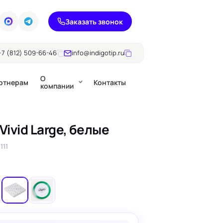
Заказать звонок
+7 (812) 509-66-46
info@indigotip.ru
О
ртнерам
Контакты
компании
ivid Large, белые
Брошюры
111
Журналы
ючки
Каталоги
Презентации, годовые
е
отчеты