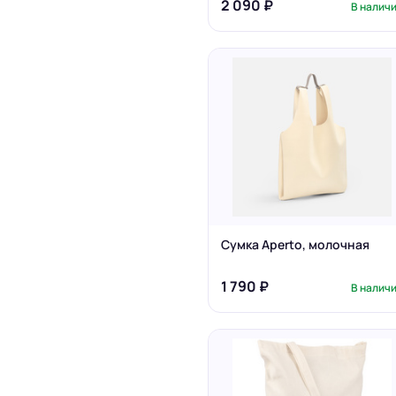
2 090 ₽
В налич
Сумка Aperto, молочная
1 790 ₽
В налич