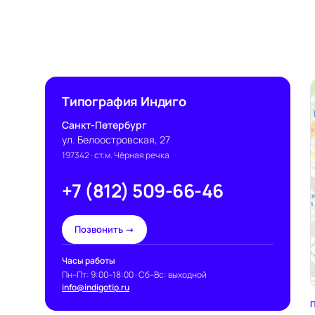
Типография Индиго
Санкт-Петербург
ул. Белоостровская, 27
197342
· ст.м. Чёрная речка
+7 (812) 509-66-46
Позвонить →
Часы работы
Пн–Пт: 9:00–18:00 · Сб–Вс: выходной
info@indigotip.ru
П