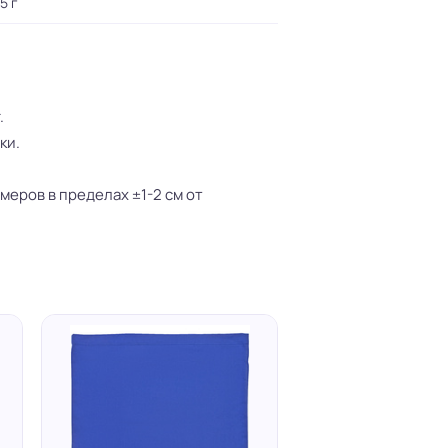
5 г
.
ки.
еров в пределах ±1-2 см от