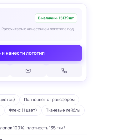
В наличии · 15139 шт
. Рассчитаем с нанесением логотипа под
Печать на кепках
 и нанести логотип
Печать на шопперах
умаге
Печать на футболках
леящейся
Брендирование униформы
Брендирование одежды
Печать на термосах
цветов)
Полноцвет с трансфером
и
Флекс (1 цвет)
Тканевые лейблы
лопок 100%, плотность 135 г/м²