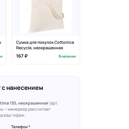
a
Сумка для покупок Cottonica
Recycle, неокрашенная
167 ₽
ии
В наличии
 с нанесением
tima 135, неокрашенная
(арт.
ты — менеджер рассчитает
д ваш тираж.
Телефон *