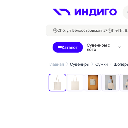
СПб, ул. Белоостровская, 27
Пн-Пт: 9:
Сувениры с
Каталог
лого
Главная
Сувениры
Сумки
Шоперы
‹
Бланки и формуляры
Билеты, 
Блокноты
Буклеты
Бейджи
Карточны
Визитки
Кубарики
Конверты
Листовки
Ленты для бейджей
Магниты
Папки
Наклейки,
Сертификаты
стикеры
Грамоты
Открытки