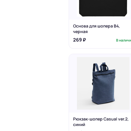
Основа для шопера B4,
черная
269 ₽
В налич
Рюкзак-шопер Casual ver.2,
синий