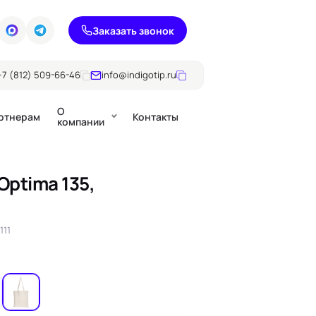
Заказать звонок
+7 (812) 509-66-46
info@indigotip.ru
О
ртнерам
Контакты
компании
Optima 135,
Брошюры
Журналы
ючки
111
Каталоги
Презентации, годовые
е
отчеты