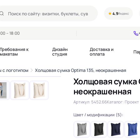
★
4.9
Яндекс
00 – 18:00
Требования к
Дизайн
Доставка и
Па
макетам
студия
оплата
1
/7
 с логотипом
Холщовая сумка Optima 135, неокрашенная
›
Холщовая сумка 
Календари квартальные
Воблеры
неокрашенная
купоны
Календари настольные
Диспенсеры
Календари перекидные
Дорхенгеры / Кр
Артикул: 5452.66
Каталог: Проект 
е игры, колоды
Календари Трио
Некхенгеры
Флажки бумажны
Цвет / модификации (5):
, флаеры
Ценники
Шелфтокеры
 этикетки,
Ярлыки и бирки