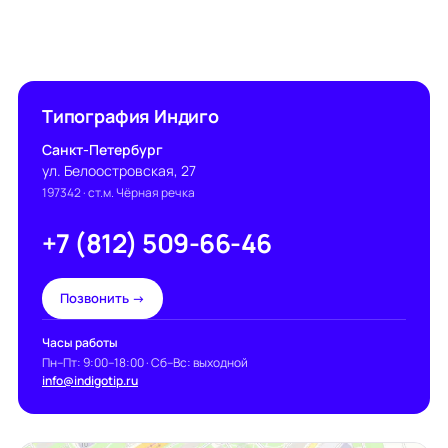
Типография Индиго
Санкт-Петербург
ул. Белоостровская, 27
197342
· ст.м. Чёрная речка
+7 (812) 509-66-46
Позвонить →
Часы работы
Пн–Пт: 9:00–18:00 · Сб–Вс: выходной
info@indigotip.ru