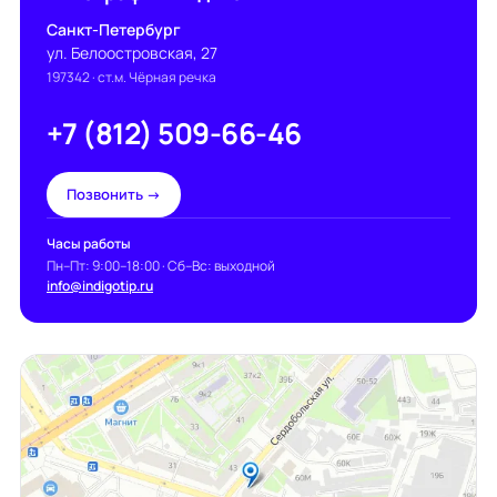
Санкт-Петербург
ул. Белоостровская, 27
197342
· ст.м. Чёрная речка
+7 (812) 509-66-46
Позвонить →
Часы работы
Пн–Пт: 9:00–18:00 · Сб–Вс: выходной
info@indigotip.ru