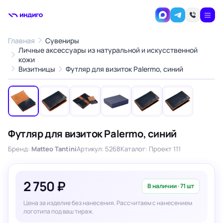
Главная
Сувениры
Личные аксессуары из натуральной и искусственной
кожи
1
/6
Визитницы
Футляр для визиток Palermo, синий
‹
›
Футляр для визиток Palermo, синий
Бренд:
Matteo Tantini
Артикул: 5268
Каталог: Проект 111
2 750 ₽
В наличии · 71 шт
Цена за изделие без нанесения. Рассчитаем с нанесением
логотипа под ваш тираж.