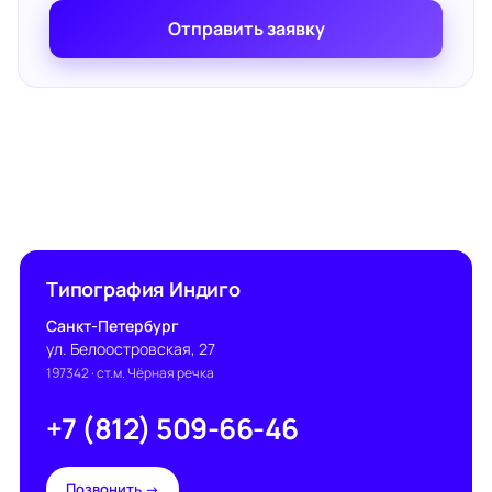
Отправить заявку
Типография Индиго
Санкт-Петербург
ул. Белоостровская, 27
197342
· ст.м. Чёрная речка
+7 (812) 509-66-46
Позвонить →