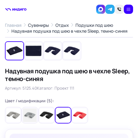
Главная
Сувениры
Отдых
Подушки под шею
1
/4
Надувная подушка под шею в чехле Sleep, темно-синяя
‹
›
Надувная подушка под шею в чехле Sleep,
темно-синяя
Артикул: 5125.40
Каталог: Проект 111
Цвет / модификации (5):