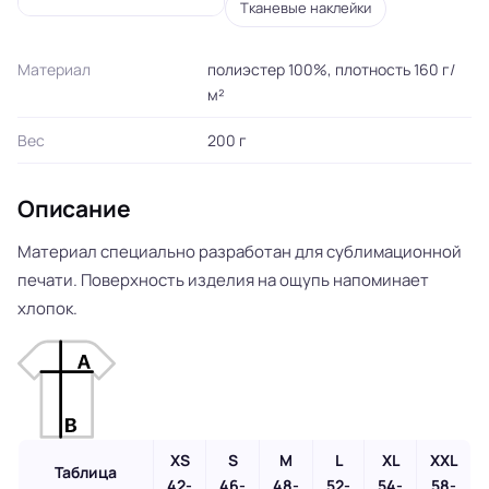
Тканевые наклейки
Материал
полиэстер 100%, плотность 160 г/
м²
Вес
200 г
Описание
Материал специально разработан для сублимационной
печати. Поверхность изделия на ощупь напоминает
хлопок.
XS
S
M
L
XL
XXL
Таблица
42-
46-
48-
52-
54-
58-