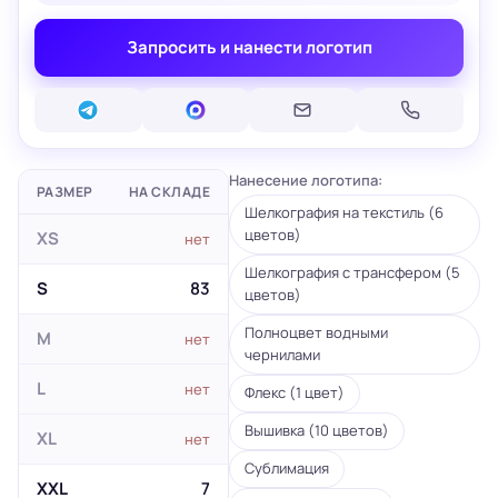
Запросить и нанести логотип
Нанесение логотипа:
РАЗМЕР
НА СКЛАДЕ
Шелкография на текстиль (6
цветов)
XS
нет
Шелкография с трансфером (5
S
83
цветов)
Полноцвет водными
M
нет
чернилами
L
нет
Флекс (1 цвет)
Вышивка (10 цветов)
XL
нет
Сублимация
XXL
7