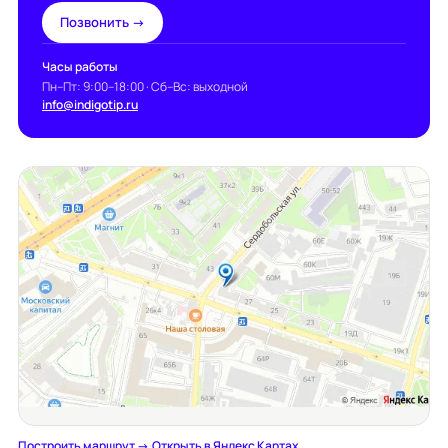
Позвонить →
Часы работы
Пн–Пт: 9:00–18:00 · Сб–Вс: выходной
info@indigotip.ru
Построить маршрут →
·
Открыть в Яндекс Картах