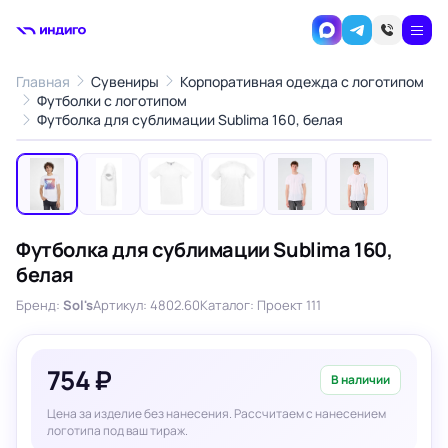
Главная
Сувениры
Корпоративная одежда с логотипом
Футболки с логотипом
1
/6
Футболка для сублимации Sublima 160, белая
‹
›
Футболка для сублимации Sublima 160,
белая
Бренд:
Sol's
Артикул: 4802.60
Каталог: Проект 111
754 ₽
В наличии
Цена за изделие без нанесения. Рассчитаем с нанесением
логотипа под ваш тираж.