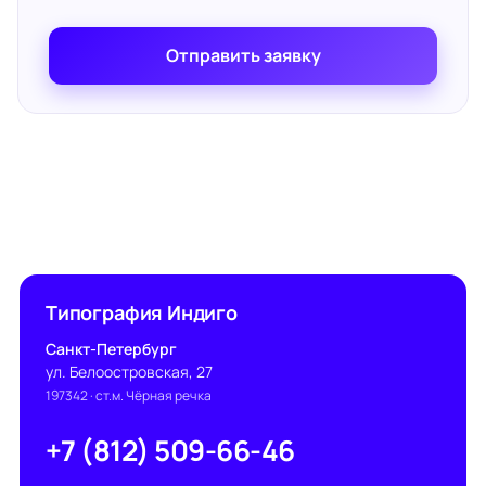
Отправить заявку
Типография Индиго
Санкт-Петербург
ул. Белоостровская, 27
197342
· ст.м. Чёрная речка
+7 (812) 509-66-46