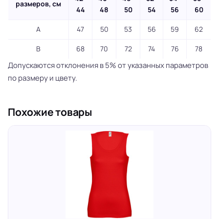
размеров, см
44
48
50
54
56
60
A
47
50
53
56
59
62
B
68
70
72
74
76
78
Допускаются отклонения в 5% от указанных параметров
по размеру и цвету.
Похожие товары