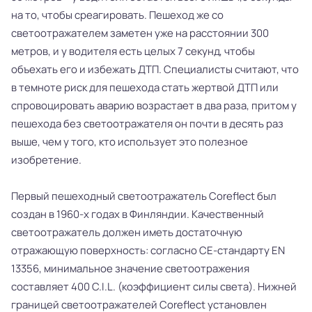
на то, чтобы среагировать. Пешеход же со
светоотражателем заметен уже на расстоянии 300
метров, и у водителя есть целых 7 секунд, чтобы
объехать его и избежать ДТП. Специалисты считают, что
в темноте риск для пешехода стать жертвой ДТП или
спровоцировать аварию возрастает в два раза, притом у
пешехода без светоотражателя он почти в десять раз
выше, чем у того, кто использует это полезное
изобретение.
Первый пешеходный светоотражатель Coreflect был
создан в 1960-х годах в Финляндии. Качественный
светоотражатель должен иметь достаточную
отражающую поверхность: согласно CE-стандарту EN
13356, минимальное значение светоотражения
составляет 400 C.I.L. (коэффициент силы света). Нижней
границей светоотражателей Coreflect установлен