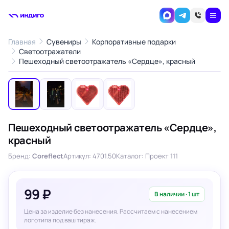
Главная
Сувениры
Корпоративные подарки
Светоотражатели
1
/4
Пешеходный светоотражатель «Сердце», красный
‹
›
Пешеходный светоотражатель «Сердце»,
красный
Бренд:
Coreflect
Артикул: 4701.50
Каталог: Проект 111
99 ₽
В наличии · 1 шт
Цена за изделие без нанесения. Рассчитаем с нанесением
логотипа под ваш тираж.