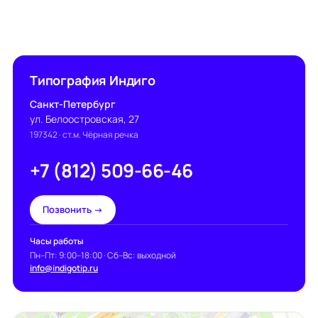
Типография Индиго
Санкт-Петербург
ул. Белоостровская, 27
197342
· ст.м. Чёрная речка
+7 (812) 509-66-46
Позвонить →
Часы работы
Пн–Пт: 9:00–18:00 · Сб–Вс: выходной
info@indigotip.ru