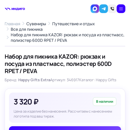
Главная
Сувениры
Путешествие и отдых
Все для пикника
Набор для пикника KAZOR: рюкзак и посуда из пластмасс,
1
/1
полиэстер 600D RPET / PEVA
‹
›
Набор для пикника KAZOR: рюкзак и
посуда из пластмасс, полиэстер 600D
RPET / PEVA
Бренд:
Happy Gifts Extra
Артикул: 346917
Каталог: Happy Gifts
3 320 ₽
В наличии
Цена за изделие без нанесения. Рассчитаем с нанесением
логотипа под ваш тираж.