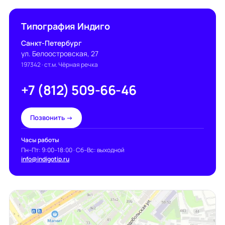
Типография Индиго
Санкт-Петербург
ул. Белоостровская, 27
197342
· ст.м. Чёрная речка
+7 (812) 509-66-46
Позвонить →
Часы работы
Пн–Пт: 9:00–18:00 · Сб–Вс: выходной
info@indigotip.ru