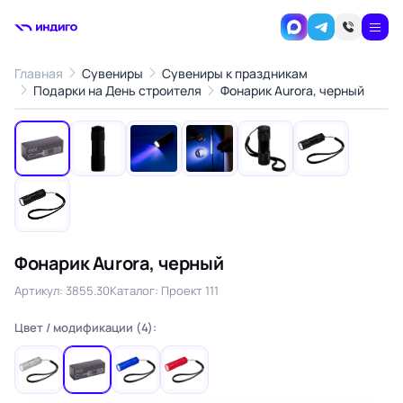
Главная
Сувениры
Сувениры к праздникам
1
/7
Подарки на День строителя
Фонарик Aurora, черный
‹
›
Фонарик Aurora, черный
Артикул: 3855.30
Каталог: Проект 111
Цвет / модификации (4):