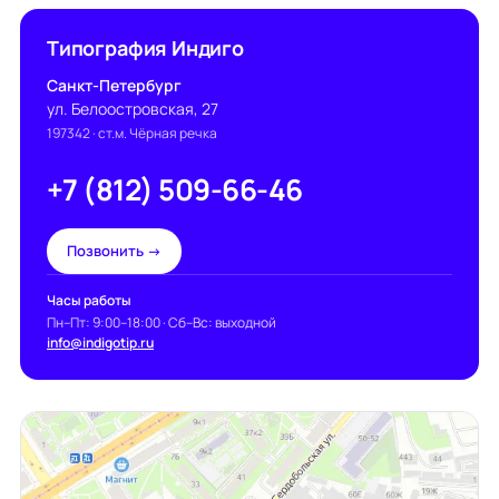
Типография Индиго
Санкт-Петербург
ул. Белоостровская, 27
197342
· ст.м. Чёрная речка
+7 (812) 509-66-46
Позвонить →
Часы работы
Пн–Пт: 9:00–18:00 · Сб–Вс: выходной
info@indigotip.ru