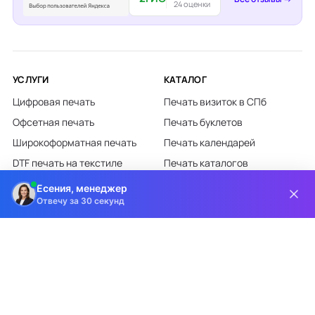
24 оценки
УСЛУГИ
КАТАЛОГ
Цифровая печать
Печать визиток в СПб
Офсетная печать
Печать буклетов
Широкоформатная печать
Печать календарей
DTF печать на текстиле
Печать каталогов
Лазерная гравировка
Печать листовок
Есения, менеджер
Отвечу за 30 секунд
Все категории каталога
КЛИЕНТАМ
О КОМПАНИИ
Доставка и оплата
О компании
Требования к макетам
Партнёрам
Дизайн-студия
Новости