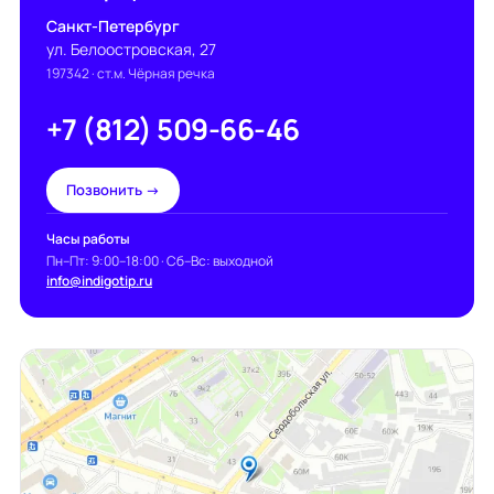
Санкт-Петербург
ул. Белоостровская, 27
197342
· ст.м. Чёрная речка
+7 (812) 509-66-46
Позвонить →
Часы работы
Пн–Пт: 9:00–18:00 · Сб–Вс: выходной
info@indigotip.ru