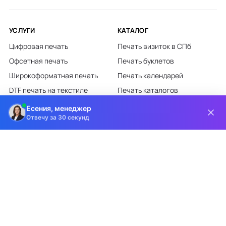
УСЛУГИ
КАТАЛОГ
Цифровая печать
Печать визиток в СПб
Офсетная печать
Печать буклетов
Широкоформатная печать
Печать календарей
DTF печать на текстиле
Печать каталогов
Лазерная гравировка
Печать листовок
Есения, менеджер
Отвечу за 30 секунд
Все категории каталога
КЛИЕНТАМ
О КОМПАНИИ
Доставка и оплата
О компании
Требования к макетам
Партнёрам
Дизайн-студия
Новости