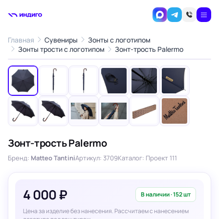
Главная
Сувениры
Зонты с логотипом
1
/12
Зонты трости с логотипом
Зонт-трость Palermo
‹
›
Зонт-трость Palermo
Бренд:
Matteo Tantini
Артикул: 3709
Каталог: Проект 111
4 000 ₽
В наличии · 152 шт
Цена за изделие без нанесения. Рассчитаем с нанесением