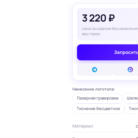
вые карты
ые сертификаты
3 220 ₽
и плакаты
арты
Цена за изделие без нанесения
ки
ваш тираж.
и, костеры
Бумажные пакеты
Запросить
 ресторанов
Готовые бумажные пакеты
Печать на фотоб
на окна и двери
Готовые коробки
Печать на самок
на стаканы для
Картонные коробки
пленке
смузи
Оберточная бумага с
Таблички
ню
логотипом
Стенды
ет
ПВД пакеты
Баннеры
Нанесение логотипа:
ы/Плейтс-листы
Шуберы, обечайки
Печать на холсте
Этикетки для
Лазерная гравировка
Шелко
Шелфтокеры
ты
маркетплейсов
 для бутылок
Тиснение бесцветное
Тисн
Материал
с