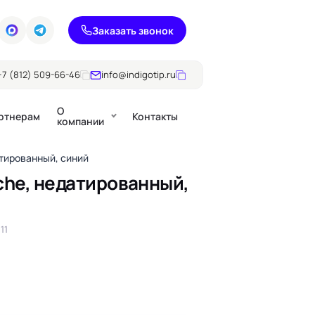
Заказать звонок
+7 (812) 509-66-46
info@indigotip.ru
О
ртнерам
Контакты
компании
тированный, синий
he, недатированный,
Брошюры
Журналы
ючки
11
Каталоги
Презентации, годовые
е
отчеты