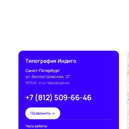
Типография Индиго
Санкт-Петербург
ул. Белоостровская, 27
197342
· ст.м. Чёрная речка
+7 (812) 509-66-46
Позвонить →
Часы работы