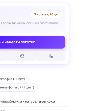
Под заказ, 20 дн.
. Рассчитаем с нанесением логотипа под
Печать на кепках
 и нанести логотип
Печать на шопперах
умаге
Печать на футболках
леящейся
Брендирование униформы
Брендирование одежды
Печать на термосах
графия (1 цвет)
ение фольгой (1 цвет)
уперобложка - натуральная кожа