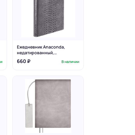
Ежедневник Anaconda,
недатированный,
серебристый
660 ₽
ии
В наличии