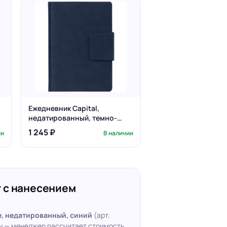
Ежедневник Capital,
недатированный, темно-
синий
1 245 ₽
ии
В наличии
 с нанесением
, недатированный, синий
(арт.
ты — менеджер рассчитает стоимость