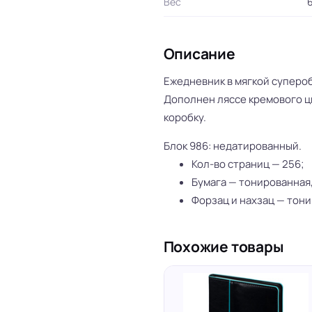
Вес
6
Описание
Ежедневник в мягкой супероб
Дополнен ляссе кремового ц
коробку.
Блок 986: недатированный.
Кол-во страниц — 256;
Бумага — тонированная,
Форзац и нахзац — тон
Похожие товары