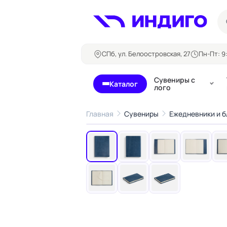
СПб, ул. Белоостровская, 27
Пн-Пт: 9:
Сувениры с
Каталог
лого
Главная
Сувениры
Ежедневники и 
‹
Бланки и формуляры
Билеты, 
Блокноты
Буклеты
Бейджи
Карточны
Визитки
Кубарики
Конверты
Листовки
Ленты для бейджей
Магниты
Папки
Наклейки,
Сертификаты
стикеры
Грамоты
Открытки