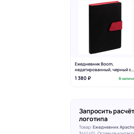
Ежедневник Boom,
недатированный, черный с
красным
1 380 ₽
В налич
Запросить расчёт
логотипа
Товар:
Ежедневник Apache
3441.40). Оставьте контак