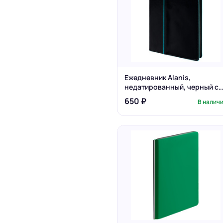
Ежедневник Alanis,
недатированный, черный с
голубым
650 ₽
В налич