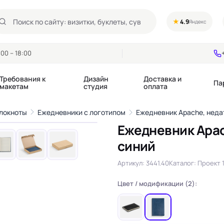
★
4.9
Яндекс
00 – 18:00
Требования к
Дизайн
Доставка и
Па
макетам
студия
оплата
1
/10
блокноты
Ежедневники с логотипом
Ежедневник Apache, неда
›
Ежедневник Apac
Календари квартальные
Воблеры
синий
купоны
Календари настольные
Диспенсеры
Календари перекидные
Дорхенгеры / Кр
Артикул: 3441.40
Каталог: Проект 1
е игры, колоды
Календари Трио
Некхенгеры
Флажки бумажны
Цвет / модификации (2):
, флаеры
Ценники
Шелфтокеры
 этикетки,
Ярлыки и бирки