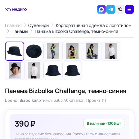
Главная
Сувениры
Корпоративная одежда с логотипом
1
/10
Панамы
Панама Bizbolka Challenge, темно-синяя
‹
›
Панама Bizbolka Challenge, темно-синяя
Бренд:
Bizbolka
Артикул: 3363.40
Каталог: Проект 111
390 ₽
В наличии · 1306 шт
Цена за изделие без нанесения. Рассчитаем с нанесением