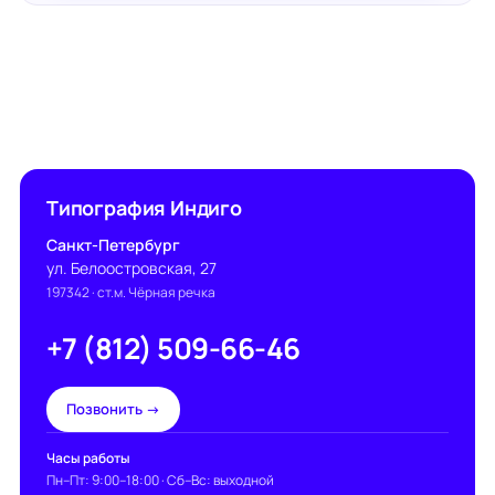
Типография Индиго
Санкт-Петербург
ул. Белоостровская, 27
197342
· ст.м. Чёрная речка
+7 (812) 509-66-46
Позвонить →
Часы работы
Пн–Пт: 9:00–18:00 · Сб–Вс: выходной