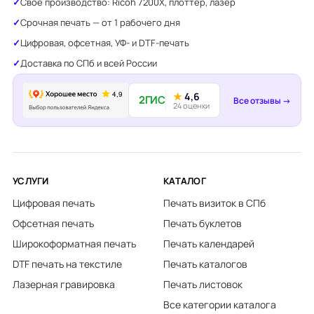
Своё производство: Ricoh 7200X, плоттер, лазер
Срочная печать — от 1 рабочего дня
Цифровая, офсетная, УФ- и DTF-печать
Доставка по СПб и всей России
★
4,6
2ГИС
Все отзывы →
24 оценки
УСЛУГИ
КАТАЛОГ
Цифровая печать
Печать визиток в СПб
Офсетная печать
Печать буклетов
Широкоформатная печать
Печать календарей
DTF печать на текстиле
Печать каталогов
Лазерная гравировка
Печать листовок
Все категории каталога