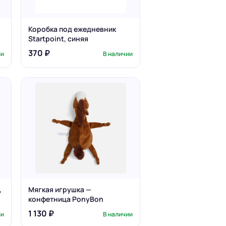
Коробка под ежедневник
Startpoint, синяя
370 ₽
ии
В наличии
,
Мягкая игрушка —
конфетница PonyBon
1 130 ₽
ии
В наличии