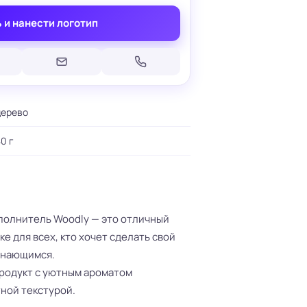
 и нанести логотип
дерево
Печать на кепках
Печать на шопперах
умаге
Печать на футболках
0 г
леящейся
Брендирование униформы
Брендирование одежды
Печать на термосах
полнитель Woodly — это отличный
е для всех, кто хочет сделать свой
инающимся.
родукт с уютным ароматом
ной текстурой.