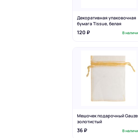
Декоративная упаковочная
бумага Tissue, белая
120 ₽
В налич
Мешочек подарочный Gauze
золотистый
36 ₽
В налич