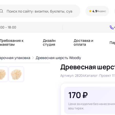
★
4.9
Яндекс
00 – 18:00
Требования к
Дизайн
Доставка и
Па
макетам
студия
оплата
1
/6
арочная упаковка
Древесная шерсть Woodly
›
Древесная шерс
Календари квартальные
Воблеры
купоны
Артикул: 28204
Каталог: Проект 11
Календари настольные
Диспенсеры
Календари перекидные
Дорхенгеры / Кр
е игры, колоды
Календари Трио
Некхенгеры
170 ₽
Флажки бумажны
, флаеры
Ценники
Шелфтокеры
Цена за изделие без нанесения
 этикетки,
Ярлыки и бирки
ваш тираж.