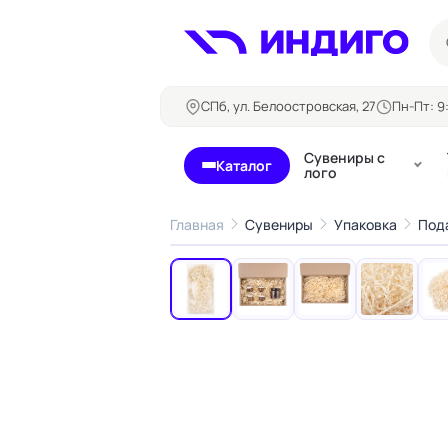
СПб, ул. Белоостровская, 27
Пн-Пт: 9:
Сувениры с
Каталог
лого
Главная
Сувениры
Упаковка
Под
‹
Бланки и формуляры
Билеты, 
Блокноты
Буклеты
Бейджи
Карточны
Визитки
Кубарики
Конверты
Листовки
Ленты для бейджей
Магниты
Папки
Наклейки,
Сертификаты
стикеры
Грамоты
Открытки