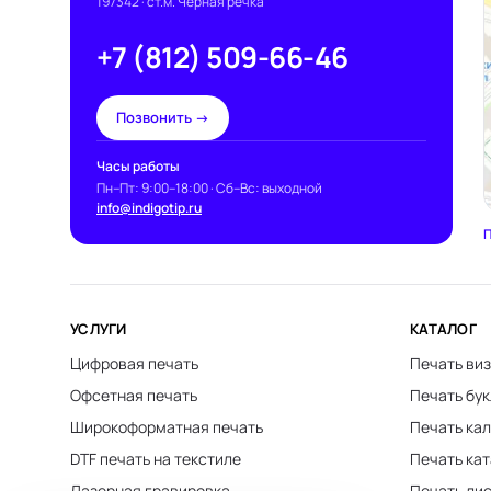
197342
· ст.м. Чёрная речка
+7 (812) 509-66-46
Позвонить →
Часы работы
Пн–Пт: 9:00–18:00 · Сб–Вс: выходной
info@indigotip.ru
П
УСЛУГИ
КАТАЛОГ
Цифровая печать
Печать виз
Офсетная печать
Печать бу
Широкоформатная печать
Печать ка
DTF печать на текстиле
Печать ка
Лазерная гравировка
Печать ли