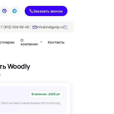
Заказать звонок
+7 (812) 509-66-46
info@indigotip.ru
О
ртнерам
Контакты
компании
ть Woodly
Брошюры
1
Журналы
ючки
Каталоги
Презентации, годовые
е
отчеты
В наличии · 2405 шт
. Рассчитаем с нанесением логотипа под