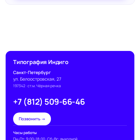
Типография Индиго
Санкт-Петербург
ул. Белоостровская, 27
197342
· ст.м. Чёрная речка
+7 (812) 509-66-46
Позвонить →
Часы работы
Пн–Пт: 9:00–18:00 · Сб–Вс: выходной