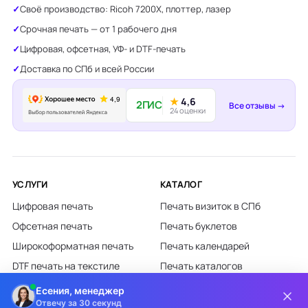
Своё производство: Ricoh 7200X, плоттер, лазер
Срочная печать — от 1 рабочего дня
Цифровая, офсетная, УФ- и DTF-печать
Доставка по СПб и всей России
★
4,6
2ГИС
Все отзывы →
24 оценки
УСЛУГИ
КАТАЛОГ
Цифровая печать
Печать визиток в СПб
Офсетная печать
Печать буклетов
Широкоформатная печать
Печать календарей
DTF печать на текстиле
Печать каталогов
Лазерная гравировка
Печать листовок
Есения, менеджер
Отвечу за 30 секунд
Все категории каталога