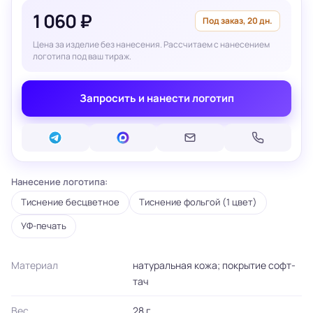
1 060 ₽
Под заказ, 20 дн.
Цена за изделие без нанесения. Рассчитаем с нанесением
логотипа под ваш тираж.
Запросить и нанести логотип
Нанесение логотипа:
Тиснение бесцветное
Тиснение фольгой (1 цвет)
УФ-печать
Материал
натуральная кожа; покрытие софт-
тач
Вес
28 г