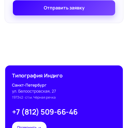
Отправить заявку
Типография Индиго
Санкт-Петербург
ул. Белоостровская, 27
197342
· ст.м. Чёрная речка
+7 (812) 509-66-46
Позвонить →