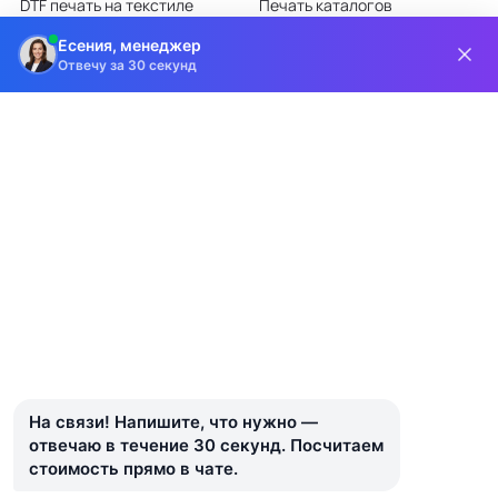
DTF печать на текстиле
Печать каталогов
Лазерная гравировка
Печать листовок
Есения, менеджер
Отвечу за 30 секунд
Все категории каталога
КЛИЕНТАМ
О КОМПАНИИ
Доставка и оплата
О компании
Требования к макетам
Партнёрам
Дизайн-студия
Новости
Информация на сайте носит информационный характер и ни при каких
условиях не является публичной офертой, определяемой положениями
статьи 437 ГК РФ.
На связи! Напишите, что нужно — 
© 2018–2026 Типография Индиго · Санкт-Петербург
отвечаю в течение 30 секунд. Посчитаем 
стоимость прямо в чате.
Политика конфиденциальности
Пользовательское соглашение