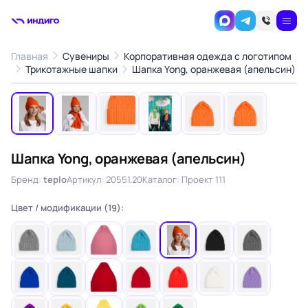
Главная
Сувениры
Корпоративная одежда с логотипом
1
/6
Трикотажные шапки
Шапка Yong, оранжевая (апельсин)
‹
›
Шапка Yong, оранжевая (апельсин)
Бренд:
teplo
Артикул: 20551.20
Каталог: Проект 111
Цвет / модификации (19):