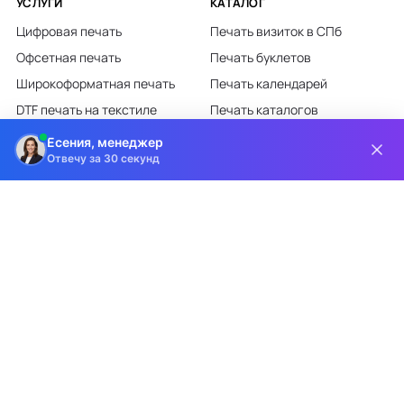
УСЛУГИ
КАТАЛОГ
Цифровая печать
Печать визиток в СПб
Офсетная печать
Печать буклетов
Широкоформатная печать
Печать календарей
DTF печать на текстиле
Печать каталогов
Лазерная гравировка
Печать листовок
Есения, менеджер
Отвечу за 30 секунд
Все категории каталога
КЛИЕНТАМ
О КОМПАНИИ
Доставка и оплата
О компании
Требования к макетам
Партнёрам
Дизайн-студия
Новости
Информация на сайте носит информационный характер и ни при каких
условиях не является публичной офертой, определяемой положениями
статьи 437 ГК РФ.