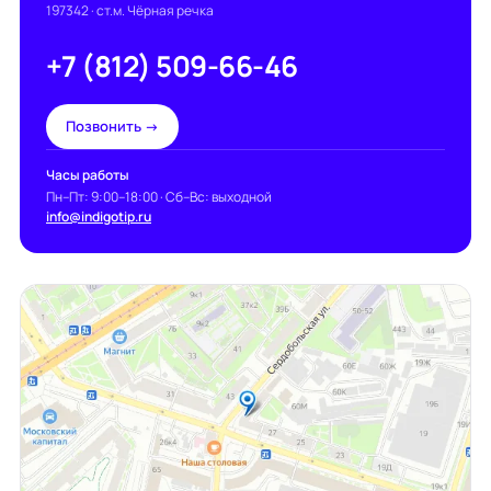
197342
· ст.м. Чёрная речка
+7 (812) 509-66-46
Позвонить →
Часы работы
Пн–Пт: 9:00–18:00 · Сб–Вс: выходной
info@indigotip.ru