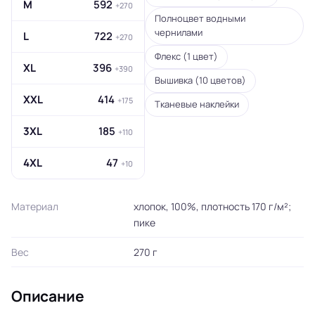
M
592
+270
Полноцвет водными
чернилами
L
722
+270
Флекс (1 цвет)
XL
396
+390
Вышивка (10 цветов)
XXL
414
+175
Тканевые наклейки
3XL
185
+110
4XL
47
+10
Материал
хлопок, 100%, плотность 170 г/м²;
пике
Вес
270 г
Описание