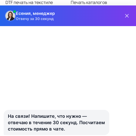
DTF печать на текстиле
Печать каталогов
Лазерная гравировка
Печать листовок
Есения, менеджер
Отвечу за 30 секунд
Все категории каталога
КЛИЕНТАМ
О КОМПАНИИ
Доставка и оплата
О компании
Требования к макетам
Партнёрам
Дизайн-студия
Новости
Информация на сайте носит информационный характер и ни при каких
условиях не является публичной офертой, определяемой положениями
статьи 437 ГК РФ.
На связи! Напишите, что нужно — 
© 2018–2026 Типография Индиго · Санкт-Петербург
отвечаю в течение 30 секунд. Посчитаем 
стоимость прямо в чате.
Политика конфиденциальности
Пользовательское соглашение