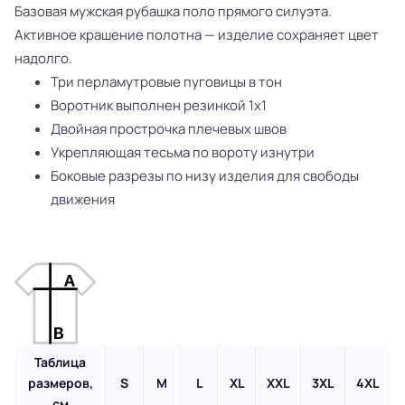
Базовая мужская рубашка поло прямого силуэта.
Активное крашение полотна — изделие сохраняет цвет
надолго.
Три перламутровые пуговицы в тон
Воротник выполнен резинкой 1x1
Двойная прострочка плечевых швов
Укрепляющая тесьма по вороту изнутри
Боковые разрезы по низу изделия для свободы
движения
Таблица
размеров,
S
M
L
XL
XXL
3XL
4XL
см