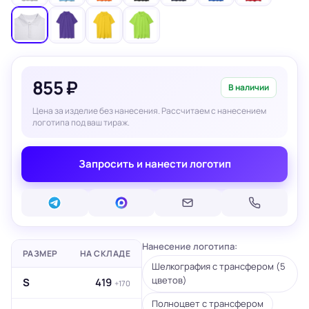
855 ₽
В наличии
Цена за изделие без нанесения. Рассчитаем с нанесением
логотипа под ваш тираж.
Запросить и нанести логотип
Нанесение логотипа:
РАЗМЕР
НА СКЛАДЕ
Шелкография с трансфером (5
цветов)
S
419
+170
Полноцвет с трансфером