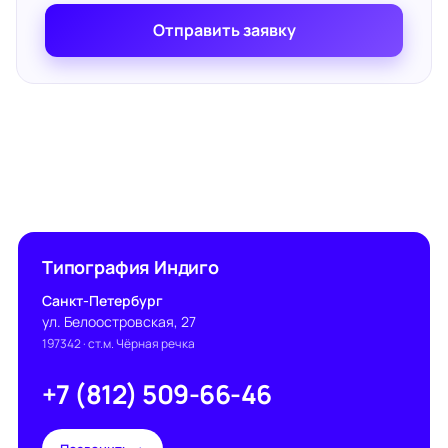
Отправить заявку
Типография Индиго
Санкт-Петербург
ул. Белоостровская, 27
197342
· ст.м. Чёрная речка
+7 (812) 509-66-46