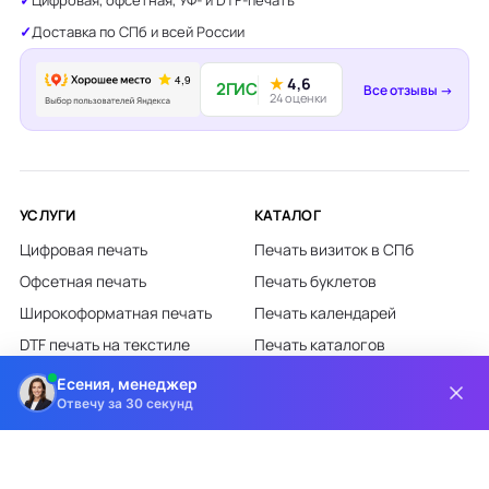
Цифровая, офсетная, УФ- и DTF-печать
Доставка по СПб и всей России
★
4,6
2ГИС
Все отзывы →
24 оценки
УСЛУГИ
КАТАЛОГ
Цифровая печать
Печать визиток в СПб
Офсетная печать
Печать буклетов
Широкоформатная печать
Печать календарей
DTF печать на текстиле
Печать каталогов
Лазерная гравировка
Печать листовок
Есения, менеджер
Отвечу за 30 секунд
Все категории каталога
КЛИЕНТАМ
О КОМПАНИИ