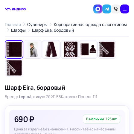
Главная
Сувениры
Корпоративная одежда с логотипом
1
/7
Шарфы
Шарф Eira, бордовый
‹
›
Шарф Eira, бордовый
Бренд:
teplo
Артикул: 20211.55
Каталог: Проект 111
690 ₽
В наличии · 125 шт
Цена за изделие без нанесения. Рассчитаем с нанесением