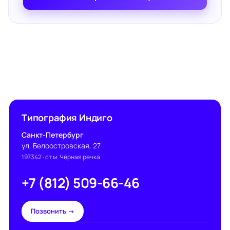
Типография Индиго
Санкт-Петербург
ул. Белоостровская, 27
197342
· ст.м. Чёрная речка
+7 (812) 509-66-46
Позвонить →