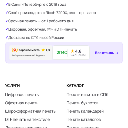
В Санкт-Петербурге с 2018 года
Своё производство: Ricoh 7200X, плоттер, лазер
Срочная печать — от 1 рабочего дня
Цифровая, офсетная, УФ- и DTF-печать
Доставка по СПб и всей России
★
4,6
2ГИС
Все отзывы →
24 оценки
УСЛУГИ
КАТАЛОГ
Цифровая печать
Печать визиток в СПб
Офсетная печать
Печать буклетов
Широкоформатная печать
Печать календарей
DTF печать на текстиле
Печать каталогов
Лазерная гравировка
Печать листовок