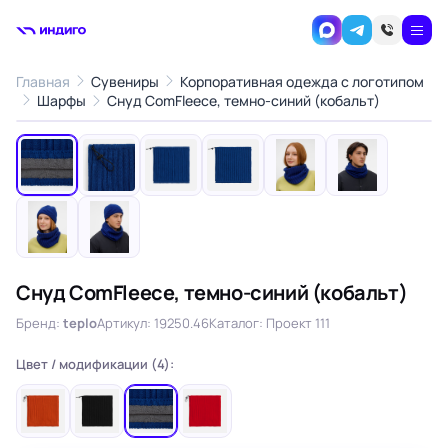
Главная
Сувениры
Корпоративная одежда с логотипом
1
/8
Шарфы
Снуд ComFleece, темно-синий (кобальт)
‹
›
Снуд ComFleece, темно-синий (кобальт)
Бренд:
teplo
Артикул: 19250.46
Каталог: Проект 111
Цвет / модификации (4):