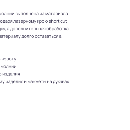
 молнии выполнена из материала
одаря лазерному крою short cut
ку, а дополнительная обработка
атериалу долго оставаться в
 вороту
а молнии
о изделия
зу изделия и манжеты на рукавах