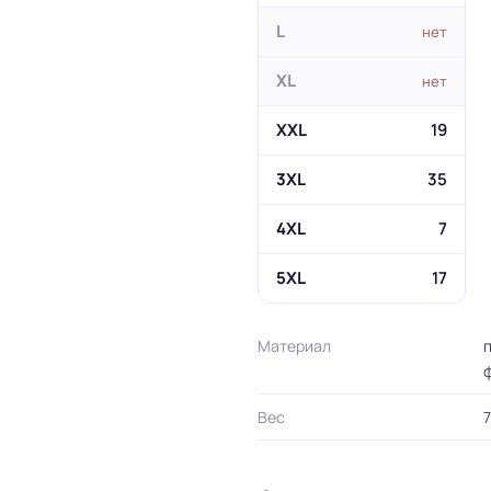
L
нет
XL
нет
XXL
19
3XL
35
4XL
7
5XL
17
Материал
п
Вес
7