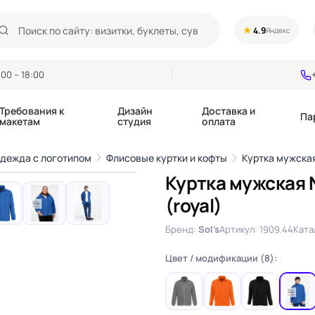
★
4.9
Яндекс
00 – 18:00
Требования к
Дизайн
Доставка и
Па
макетам
студия
оплата
1
/11
одежда с логотипом
Флисовые куртки и кофты
Куртка мужская
›
Куртка мужская 
Календари квартальные
Воблеры
(royal)
купоны
Календари настольные
Диспенсеры
Календари перекидные
Дорхенгеры / Кр
Бренд:
Sol's
Артикул: 1909.44
Ката
е игры, колоды
Календари Трио
Некхенгеры
Флажки бумажны
Цвет / модификации (8):
, флаеры
Ценники
Шелфтокеры
 этикетки,
Ярлыки и бирки