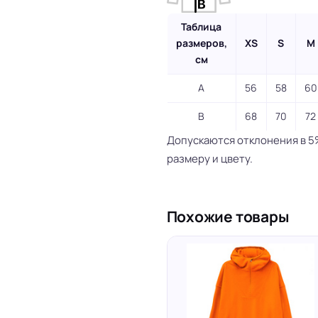
Таблица
размеров,
XS
S
M
см
A
56
58
60
B
68
70
72
Допускаются отклонения в 5
размеру и цвету.
Похожие товары