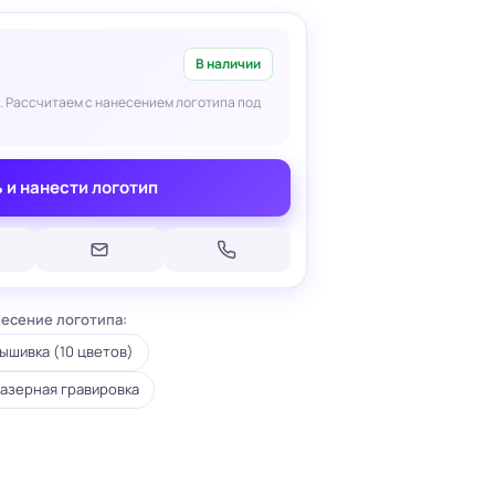
В наличии
. Рассчитаем с нанесением логотипа под
Печать на кепках
 и нанести логотип
Печать на шопперах
умаге
Печать на футболках
леящейся
Брендирование униформы
Брендирование одежды
Печать на термосах
есение логотипа:
ышивка (10 цветов)
азерная гравировка