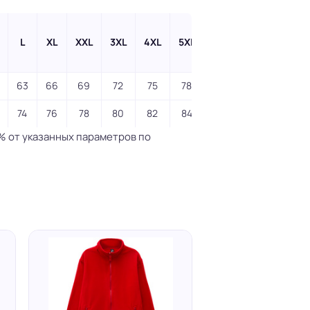
L
XL
XXL
3XL
4XL
5XL
63
66
69
72
75
78
74
76
78
80
82
84
% от указанных параметров по