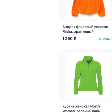
Анорак флисовый унисекс
Fliska, оранжевый
1 290 ₽
В налич
Куртка женская North
Women, зеленый лайм