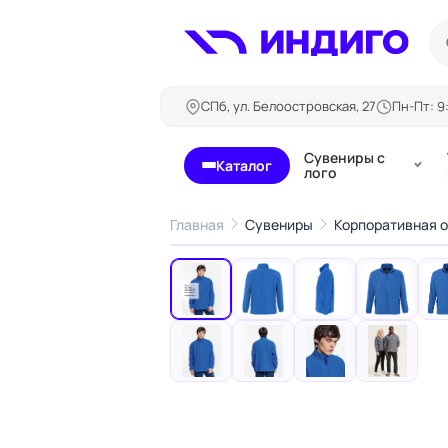
СПб, ул. Белоостровская, 27
Пн-Пт: 9:
Сувениры с
Каталог
лого
Главная
Сувениры
Корпоративная 
‹
Бланки и формуляры
Билеты, 
Блокноты
Буклеты
Бейджи
Карточны
Визитки
Кубарики
Конверты
Листовки
Ленты для бейджей
Магниты
Папки
Наклейки,
Сертификаты
стикеры
Грамоты
Открытки