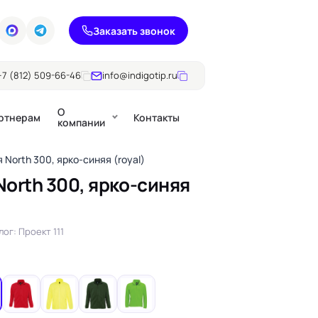
Заказать звонок
+7 (812) 509-66-46
info@indigotip.ru
О
ртнерам
Контакты
компании
 North 300, ярко-синяя (royal)
North 300, ярко-синяя
Брошюры
Журналы
ючки
лог: Проект 111
Каталоги
Презентации, годовые
е
отчеты