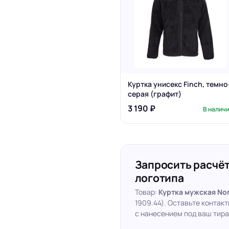
Куртка унисекс Finch, темно
серая (графит)
3 190 ₽
В налич
Запросить расчёт
логотипа
Товар:
Куртка мужская Nor
1909.44). Оставьте контак
с нанесением под ваш тира