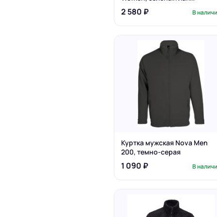
2 580 ₽
В налич
Куртка мужская Nova Men
200, темно-серая
1 090 ₽
В налич