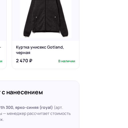
-
Куртка унисекс Gotland,
черная
2 470 ₽
ии
В наличии
 с нанесением
th 300, ярко-синяя (royal)
(арт.
ты — менеджер рассчитает стоимость
ж.