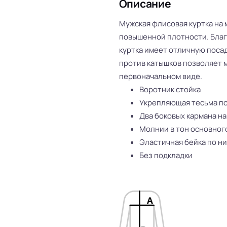
Описание
Мужская флисовая куртка на
повышенной плотности. Благ
куртка имеет отличную посад
против катышков позволяет м
первоначальном виде.
Воротник стойка
Укрепляющая тесьма по
Два боковых кармана н
Молнии в тон основног
Эластичная бейка по ни
Без подкладки