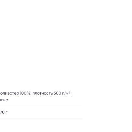
олиэстер 100%, плотность 300 г/м²;
флис
70 г