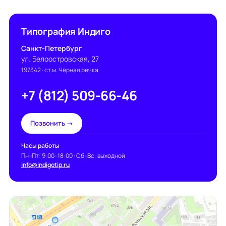
Типография Индиго
Санкт-Петербург
ул. Белоостровская, 27
197342
· ст.м. Чёрная речка
+7 (812) 509-66-46
Позвонить →
Часы работы
Пн–Пт: 9:00–18:00 · Сб–Вс: выходной
info@indigotip.ru