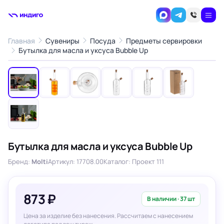
Главная
Сувениры
Посуда
Предметы сервировки
1
/7
Бутылка для масла и уксуса Bubble Up
‹
›
Бутылка для масла и уксуса Bubble Up
Бренд:
Molti
Артикул: 17708.00
Каталог: Проект 111
873 ₽
В наличии · 37 шт
Цена за изделие без нанесения. Рассчитаем с нанесением