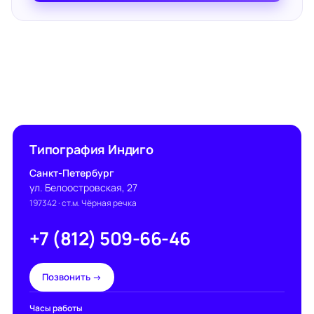
Типография Индиго
Санкт-Петербург
ул. Белоостровская, 27
197342
· ст.м. Чёрная речка
+7 (812) 509-66-46
Позвонить →
Часы работы