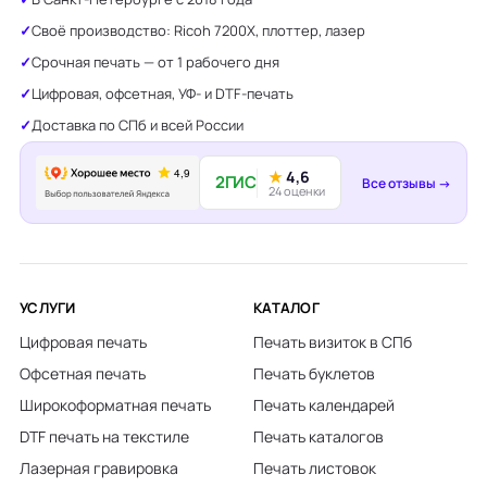
Своё производство: Ricoh 7200X, плоттер, лазер
Срочная печать — от 1 рабочего дня
Цифровая, офсетная, УФ- и DTF-печать
Доставка по СПб и всей России
★
4,6
2ГИС
Все отзывы →
24 оценки
УСЛУГИ
КАТАЛОГ
Цифровая печать
Печать визиток в СПб
Офсетная печать
Печать буклетов
Широкоформатная печать
Печать календарей
DTF печать на текстиле
Печать каталогов
Лазерная гравировка
Печать листовок