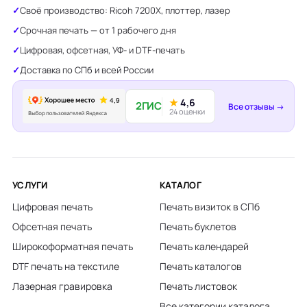
Своё производство: Ricoh 7200X, плоттер, лазер
Срочная печать — от 1 рабочего дня
Цифровая, офсетная, УФ- и DTF-печать
Доставка по СПб и всей России
★
4,6
2ГИС
Все отзывы →
24 оценки
УСЛУГИ
КАТАЛОГ
Цифровая печать
Печать визиток в СПб
Офсетная печать
Печать буклетов
Широкоформатная печать
Печать календарей
DTF печать на текстиле
Печать каталогов
Лазерная гравировка
Печать листовок
Все категории каталога