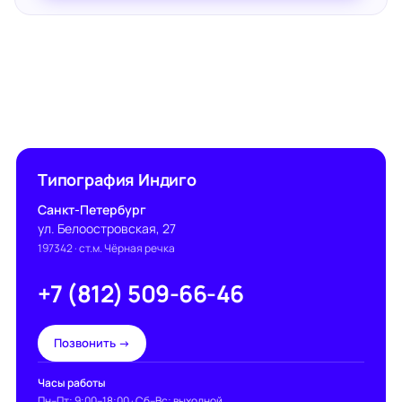
Типография Индиго
Санкт-Петербург
ул. Белоостровская, 27
197342
· ст.м. Чёрная речка
+7 (812) 509-66-46
Позвонить →
Часы работы
Пн–Пт: 9:00–18:00 · Сб–Вс: выходной