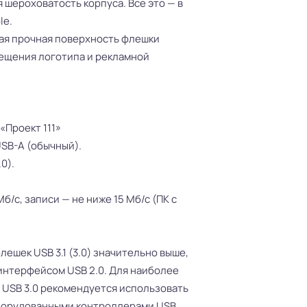
 шероховатость корпуса. Все это — в
le.
ая прочная поверхность флешки
ещения логотипа и рекламной
«Проект 111»
USB-A (обычный).
0).
б/с, записи — не ниже 15 Мб/с (ПК с
лешек USB 3.1 (3.0) значительно выше,
интерфейсом USB 2.0. Для наиболее
USB 3.0 рекомендуется использовать
оборудованными контроллерами USB