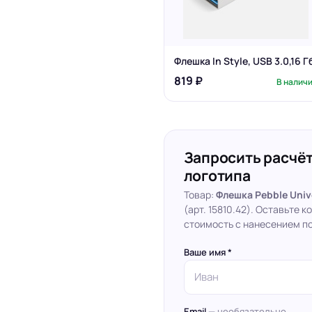
Флешка In Style, USB 3.0,16 Г
819 ₽
В налич
Запросить расчёт
логотипа
Товар:
Флешка Pebble Unive
(арт. 15810.42). Оставьте 
стоимость с нанесением по
Ваше имя *
Email
— необязательно