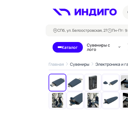
СПб, ул. Белоостровская, 27
Пн-Пт: 9:
Сувениры с
Каталог
лого
Главная
Сувениры
Электроника и 
‹
Бланки и формуляры
Билеты, 
Блокноты
Буклеты
Бейджи
Карточны
Визитки
Кубарики
Конверты
Листовки
Ленты для бейджей
Магниты
Папки
Наклейки,
Сертификаты
стикеры
Грамоты
Открытки