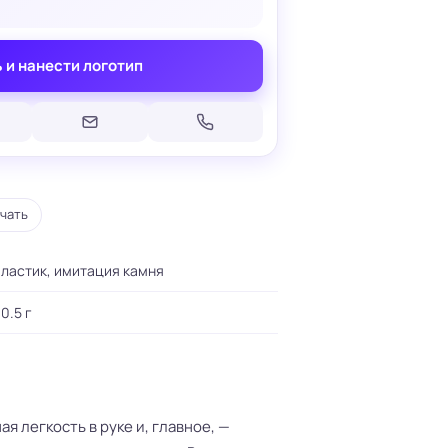
 и нанести логотип
Печать на кепках
Печать на шопперах
умаге
Печать на футболках
леящейся
чать
Брендирование униформы
Брендирование одежды
Печать на термосах
ластик, имитация камня
0.5 г
я легкость в руке и, главное, —