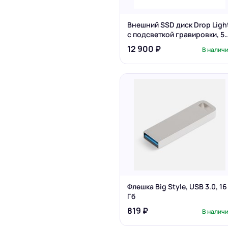
Внешний SSD диск Drop Ligh
с подсветкой гравировки, 51
Гб
12 900 ₽
В налич
Флешка Big Style, USB 3.0, 16
Гб
819 ₽
В налич