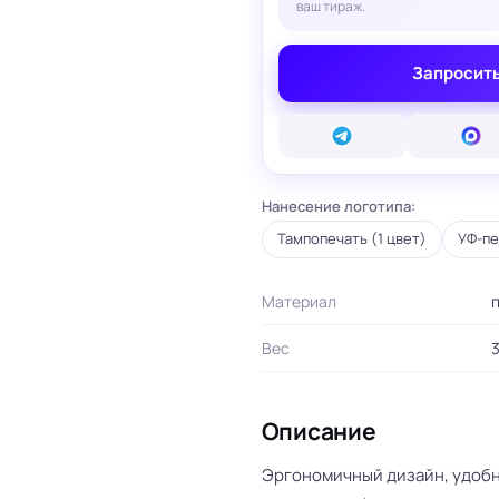
ваш тираж.
вые карты
ые сертификаты
и плакаты
Запросить
арты
ки
и, костеры
Бумажные пакеты
 ресторанов
Готовые бумажные пакеты
Нанесение логотипа:
Печать на фотоб
на окна и двери
Готовые коробки
Печать на самок
Тампопечать (1 цвет)
УФ-пе
на стаканы для
Картонные коробки
пленке
смузи
Оберточная бумага с
Таблички
ню
логотипом
Стенды
Материал
п
ет
ПВД пакеты
Баннеры
ы/Плейтс-листы
Шуберы, обечайки
Печать на холсте
Вес
3
Этикетки для
Шелфтокеры
ты
маркетплейсов
 для бутылок
Описание
Эргономичный дизайн, удобна