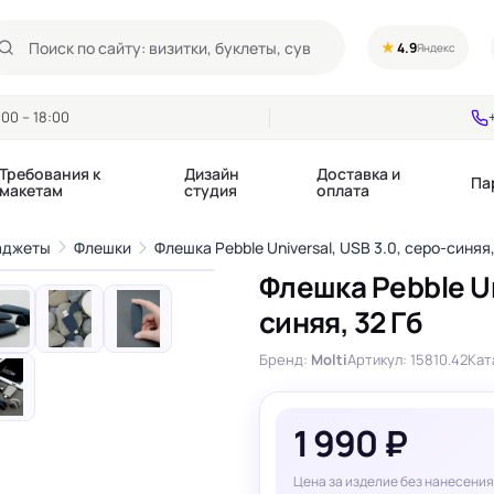
★
4.9
Яндекс
00 – 18:00
Требования к
Дизайн
Доставка и
Па
макетам
студия
оплата
1
/12
гаджеты
Флешки
Флешка Pebble Universal, USB 3.0, серо-синяя,
›
Флешка Pebble Un
Календари квартальные
Воблеры
синяя, 32 Гб
купоны
Календари настольные
Диспенсеры
Календари перекидные
Дорхенгеры / Кр
Бренд:
Molti
Артикул: 15810.42
Кат
е игры, колоды
Календари Трио
Некхенгеры
Флажки бумажны
, флаеры
Ценники
1 990 ₽
Шелфтокеры
 этикетки,
Ярлыки и бирки
Цена за изделие без нанесения