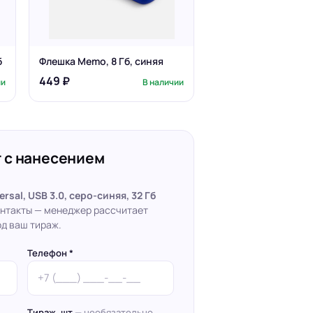
б
Флешка Memo, 8 Гб, синяя
449 ₽
ии
В наличии
 с нанесением
rsal, USB 3.0, серо-синяя, 32 Гб
контакты — менеджер рассчитает
д ваш тираж.
Телефон *
Тираж, шт
— необязательно