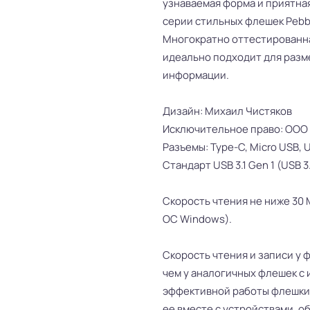
узнаваемая форма и приятная
серии стильных флешек Pebb
Многократно оттестированн
идеально подходит для разм
информации.
Дизайн: Михаил Чистяков
Исключительное право: ООО 
Разъемы: Type-C, Micro USB, 
Стандарт USB 3.1 Gen 1 (USB 3.
Скорость чтения не ниже 30 М
ОС Windows).
Скорость чтения и записи у ф
чем у аналогичных флешек с 
эффективной работы флешки 
ее вместе с устройствами, 