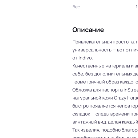
Вес
1
Описание
Привлекательная простота, л
универсальность — вот отли
от Indivo.
Качественные материалы и в
себе, без дополнительных д
геометричный образ каждого
Обложка для паспорта inStr
натуральной кожи Crazy Hors
быстро появляется неповтор
складок — следы времени пр
винтажный вид, делая каждый
Так изделия, подобно благо
приобретают лишь большую 