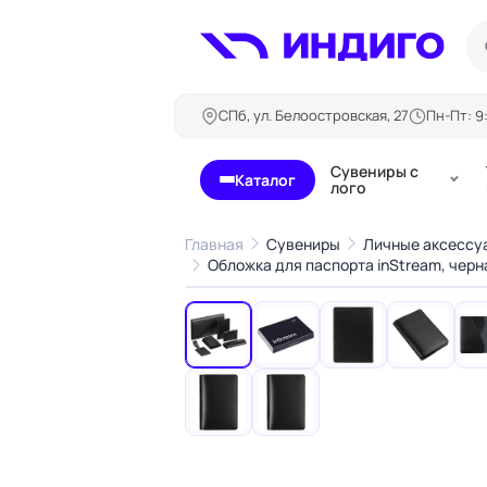
СПб, ул. Белоостровская, 27
Пн-Пт: 9:
Сувениры с
Каталог
лого
Главная
Сувениры
Личные аксессуа
Обложка для паспорта inStream, черн
‹
Бланки и формуляры
Билеты, 
Блокноты
Буклеты
Бейджи
Карточны
Визитки
Кубарики
Конверты
Листовки
Ленты для бейджей
Магниты
Папки
Наклейки,
Сертификаты
стикеры
Грамоты
Открытки