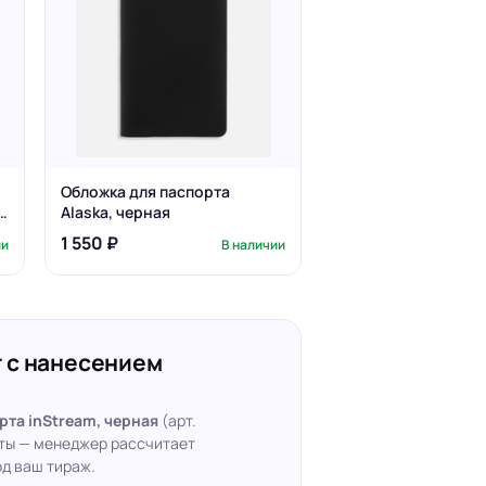
Обложка для паспорта
Alaska, черная
1 550 ₽
ии
В наличии
 с нанесением
та inStream, черная
(арт.
кты — менеджер рассчитает
д ваш тираж.