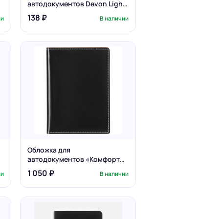
автодокументов Devon Light,
зеленая
138 ₽
ии
В наличии
Обложка для
автодокументов «Комфорт»,
черная
1 050 ₽
ии
В наличии