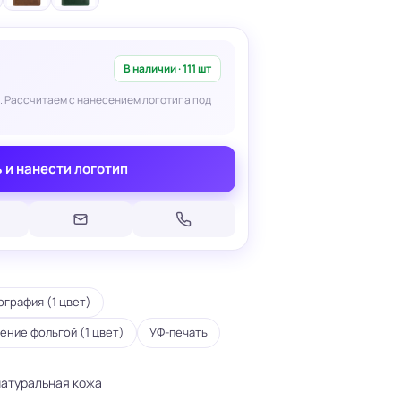
В наличии · 111 шт
. Рассчитаем с нанесением логотипа под
Печать на кепках
Печать на шопперах
 и нанести логотип
умаге
Печать на футболках
леящейся
Брендирование униформы
Брендирование одежды
Печать на термосах
графия (1 цвет)
ение фольгой (1 цвет)
УФ-печать
натуральная кожа