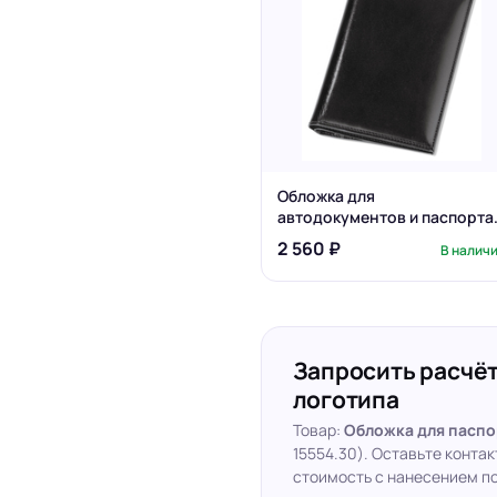
Обложка для
автодокументов и паспорта
Omnia Mea
2 560 ₽
В налич
Запросить расчёт
логотипа
Товар:
Обложка для паспор
15554.30). Оставьте конта
стоимость с нанесением по