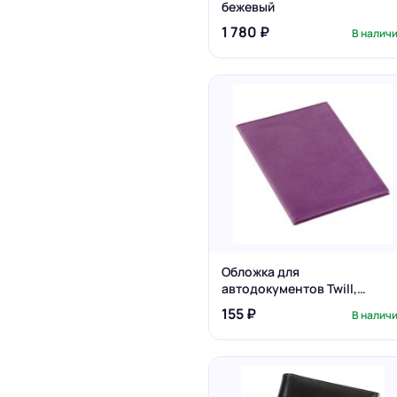
бежевый
1 780 ₽
В налич
Обложка для
автодокументов Twill,
сиреневая
155 ₽
В налич