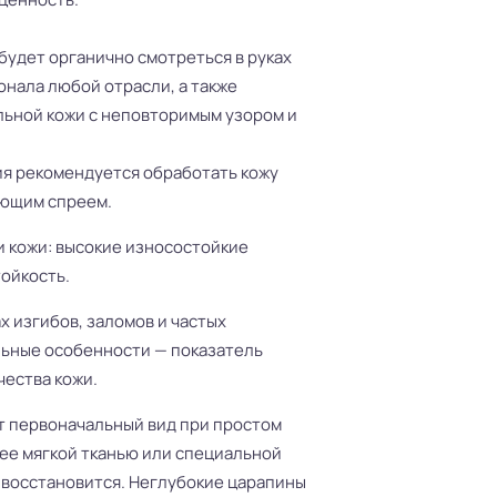
будет органично смотреться в руках
онала любой отрасли, а также
льной кожи с неповторимым узором и
я рекомендуется обработать кожу
ющим спреем.
и кожи: высокие износостойкие
тойкость.
х изгибов, заломов и частых
льные особенности — показатель
чества кожи.
ет первоначальный вид при простом
 ее мягкой тканью или специальной
 восстановится. Неглубокие царапины