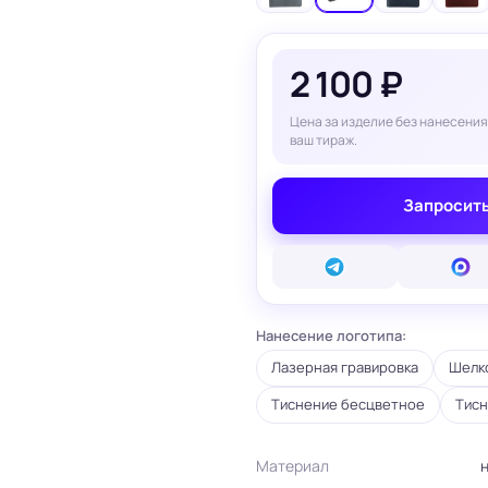
вые карты
ые сертификаты
и плакаты
2 100 ₽
арты
ки
Цена за изделие без нанесения
ваш тираж.
и, костеры
Бумажные пакеты
 ресторанов
Готовые бумажные пакеты
Запросить
Печать на фотоб
на окна и двери
Готовые коробки
Печать на самок
на стаканы для
Картонные коробки
пленке
смузи
Оберточная бумага с
Таблички
ню
логотипом
Стенды
ет
ПВД пакеты
Баннеры
ы/Плейтс-листы
Шуберы, обечайки
Печать на холсте
Нанесение логотипа:
Этикетки для
Шелфтокеры
ты
маркетплейсов
Лазерная гравировка
Шелко
 для бутылок
Тиснение бесцветное
Тисн
Материал