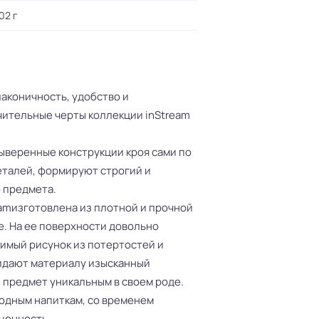
02 г
аконичность, удобство и
чительные черты коллекции inStream
ыверенные конструкции кроя сами по
еталей, формируют строгий и
 предмета.
eamизготовлена из плотной и прочной
e. На ее поверхности довольно
имый рисунок из потертостей и
идают материалу изысканный
 предмет уникальным в своем роде.
родным напиткам, со временем
ценность.