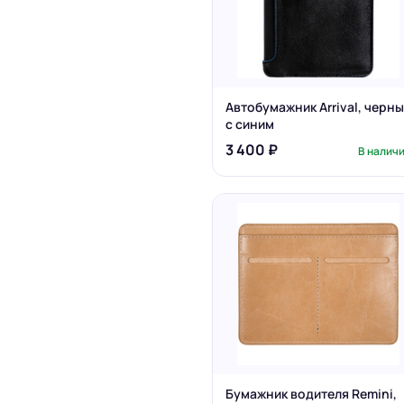
Автобумажник Arrival, черн
с синим
3 400 ₽
В налич
Бумажник водителя Remini,