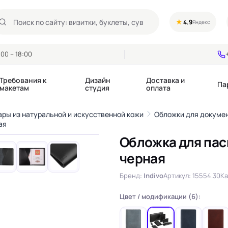
★
4.9
Яндекс
00 – 18:00
Требования к
Дизайн
Доставка и
Па
макетам
студия
оплата
ры из натуральной и искусственной кожи
Обложки для докуме
1
/9
ая
›
Обложка для пас
Календари квартальные
Воблеры
купоны
Календари настольные
Диспенсеры
черная
Календари перекидные
Дорхенгеры / Кр
е игры, колоды
Календари Трио
Некхенгеры
Бренд:
Indivo
Артикул: 15554.30
Ка
Флажки бумажны
, флаеры
Ценники
Цвет / модификации (6):
Шелфтокеры
 этикетки,
Ярлыки и бирки