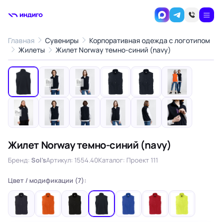
Главная
Сувениры
Корпоративная одежда с логотипом
1
/12
Жилеты
Жилет Norway темно-синий (navy)
‹
›
Жилет Norway темно-синий (navy)
Бренд:
Sol's
Артикул: 1554.40
Каталог: Проект 111
Цвет / модификации (7):