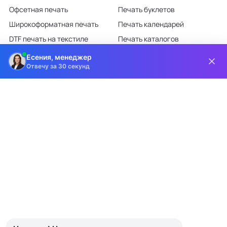
Офсетная печать
Печать буклетов
Широкоформатная печать
Печать календарей
DTF печать на текстиле
Печать каталогов
Лазерная гравировка
Печать листовок
Есения, менеджер
Отвечу за 30 секунд
Все категории каталога
КЛИЕНТАМ
О КОМПАНИИ
Доставка и оплата
О компании
Требования к макетам
Партнёрам
Дизайн-студия
Новости
Информация на сайте носит информационный характер и ни при каких
условиях не является публичной офертой, определяемой положениями
статьи 437 ГК РФ.