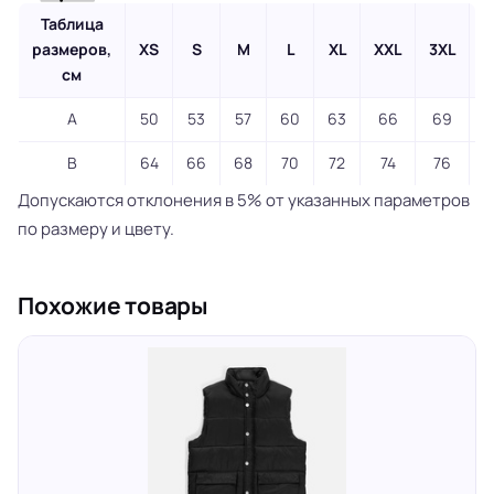
Таблица
размеров,
XS
S
M
L
XL
XXL
3XL
4
см
A
50
53
57
60
63
66
69
B
64
66
68
70
72
74
76
Допускаются отклонения в 5% от указанных параметров
по размеру и цвету.
Похожие товары