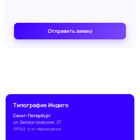
Отправить заявку
Типография Индиго
Санкт-Петербург
ул. Белоостровская, 27
197342
· ст.м. Чёрная речка