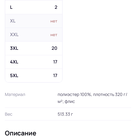
L
2
XL
нет
XXL
нет
3XL
20
4XL
17
5XL
17
Материал
полиэстер 100%, плотность 320 г/
м²; флис
Вес
513.33 г
Описание