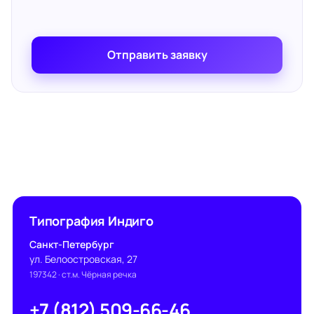
Отправить заявку
Типография Индиго
Санкт-Петербург
ул. Белоостровская, 27
197342
· ст.м. Чёрная речка
+7 (812) 509-66-46