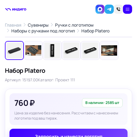
Главная
Сувениры
Ручки с логотипом
1
/6
Наборы с ручками под логотип
Набор Platero
‹
›
Набор Platero
Артикул: 15197.00
Каталог: Проект 111
760 ₽
В наличии · 2585 шт
Цена за изделие без нанесения. Рассчитаем с нанесением
логотипа под ваш тираж.
Запросить и нанести логотип