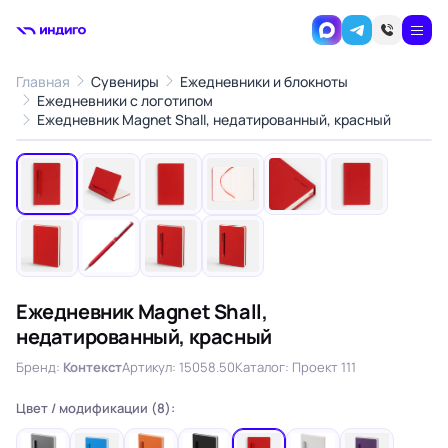
Главная
Сувениры
Ежедневники и блокноты
Ежедневники с логотипом
1
/10
Ежедневник Magnet Shall, недатированный, красный
‹
›
Ежедневник Magnet Shall,
недатированный, красный
Бренд:
Контекст
Артикул: 15058.50
Каталог: Проект 111
Цвет / модификации (8):