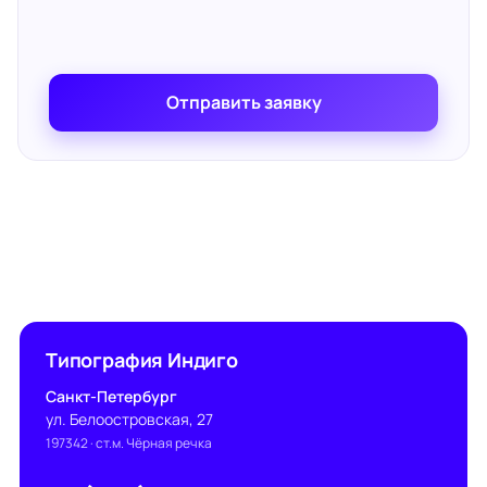
Отправить заявку
Типография Индиго
Санкт-Петербург
ул. Белоостровская, 27
197342
· ст.м. Чёрная речка