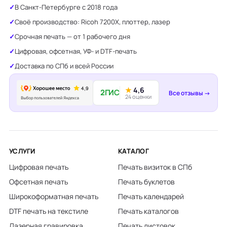
В Санкт-Петербурге с 2018 года
Своё производство: Ricoh 7200X, плоттер, лазер
Срочная печать — от 1 рабочего дня
Цифровая, офсетная, УФ- и DTF-печать
Доставка по СПб и всей России
★
4,6
2ГИС
Все отзывы →
24 оценки
УСЛУГИ
КАТАЛОГ
Цифровая печать
Печать визиток в СПб
Офсетная печать
Печать буклетов
Широкоформатная печать
Печать календарей
DTF печать на текстиле
Печать каталогов
Лазерная гравировка
Печать листовок