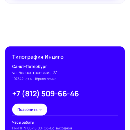
Типография Индиго
Санкт-Петербург
ул. Белоостровская, 27
197342
· ст.м. Чёрная речка
+7 (812) 509-66-46
Позвонить →
Часы работы
Пн–Пт: 9:00–18:00 · Сб–Вс: выходной