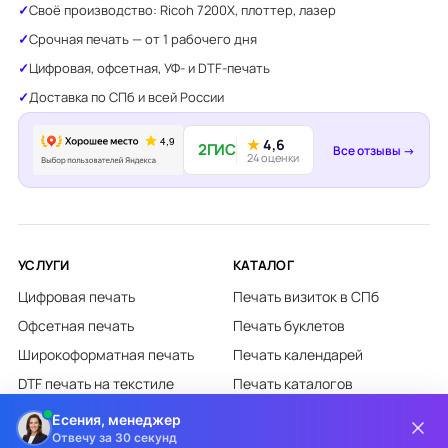
Своё производство: Ricoh 7200X, плоттер, лазер
Срочная печать — от 1 рабочего дня
Цифровая, офсетная, УФ- и DTF-печать
Доставка по СПб и всей России
★
4,6
2ГИС
Все отзывы →
24 оценки
УСЛУГИ
КАТАЛОГ
Цифровая печать
Печать визиток в СПб
Офсетная печать
Печать буклетов
Широкоформатная печать
Печать календарей
DTF печать на текстиле
Печать каталогов
Лазерная гравировка
Печать листовок
Есения, менеджер
Отвечу за 30 секунд
Все категории каталога