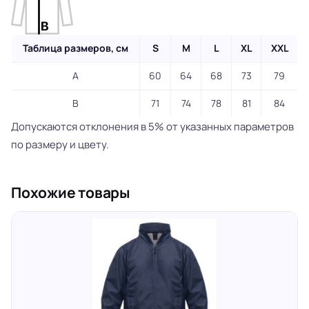
Таблица размеров, см
S
M
L
XL
XXL
A
60
64
68
73
79
B
71
74
78
81
84
Допускаются отклонения в 5% от указанных параметров
по размеру и цвету.
Похожие товары