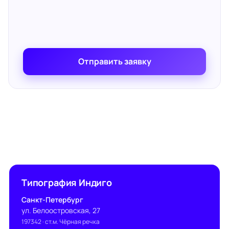
Отправить заявку
Типография Индиго
Санкт-Петербург
ул. Белоостровская, 27
197342
· ст.м. Чёрная речка