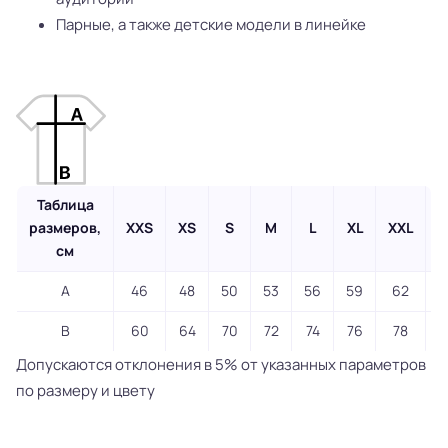
Парные, а также детские модели в линейке
Таблица
размеров,
XXS
XS
S
M
L
XL
XXL
3
см
A
46
48
50
53
56
59
62
B
60
64
70
72
74
76
78
Допускаются отклонения в 5% от указанных параметров
по размеру и цвету