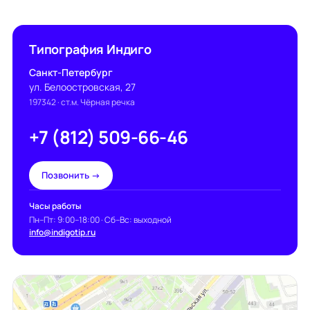
Типография Индиго
Санкт-Петербург
ул. Белоостровская, 27
197342
· ст.м. Чёрная речка
+7 (812) 509-66-46
Позвонить →
Часы работы
Пн–Пт: 9:00–18:00 · Сб–Вс: выходной
info@indigotip.ru