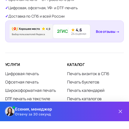
Цифровая, офсетная, УФ- и DTF-печать
Доставка по СПб и всей России
★
4,6
2ГИС
Все отзывы →
24 оценки
УСЛУГИ
КАТАЛОГ
Цифровая печать
Печать визиток в СПб
Офсетная печать
Печать буклетов
Широкоформатная печать
Печать календарей
DTF печать на текстиле
Печать каталогов
Лазерная гравировка
Печать листовок
Есения, менеджер
Отвечу за 30 секунд
Все категории каталога
КЛИЕНТАМ
О КОМПАНИИ