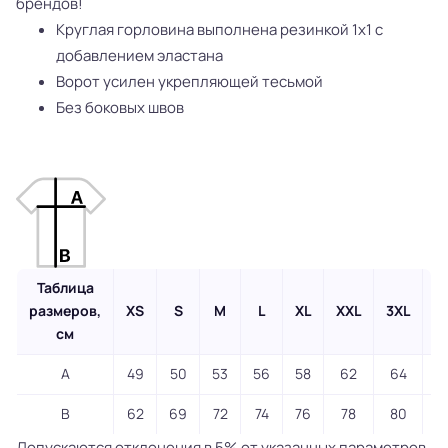
брендов!
Круглая горловина выполнена резинкой 1x1 с
добавлением эластана
Ворот усилен укрепляющей тесьмой
Без боковых швов
Таблица
размеров,
XS
S
M
L
XL
XXL
3XL
4
см
A
49
50
53
56
58
62
64
6
B
62
69
72
74
76
78
80
8
Допускаются отклонения в 5% от указанных параметров