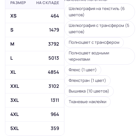
РАЗМЕР
НА СКЛАДЕ
Шелкография на текстиль (6
цветов)
XS
464
Шелкография с трансфером (5
S
1479
цветов)
Полноцвет с трансфером
M
3792
Полноцвет водными
L
5013
чернилами
Флекс (1 цвет)
XL
4854
Флекстран (1 цвет)
XXL
3102
Вышивка (10 цветов)
3XL
1311
Тканевые наклейки
4XL
964
5XL
359