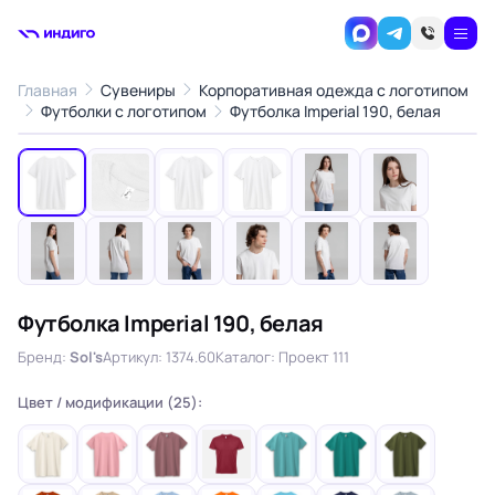
Главная
Сувениры
Корпоративная одежда с логотипом
1
/12
Футболки с логотипом
Футболка Imperial 190, белая
‹
›
Футболка Imperial 190, белая
Бренд:
Sol's
Артикул: 1374.60
Каталог: Проект 111
Цвет / модификации (25):