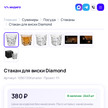
Главная
Сувениры
Посуда
Стаканы
1
/7
Стакан для виски Diamond
‹
›
Стакан для виски Diamond
Артикул: 13367.00
Каталог: Проект 111
380 ₽
В наличии · 2443 шт
Цена за изделие без нанесения. Рассчитаем с нанесением