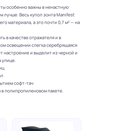
ы особенно важны в ненастную
ем лучше. Весь купол зонта Manifest
о материала, а это почти 0,7 м² — на
ть в качестве отражателя и в
ном освещении слегка серебрящаяся
т настроение и выделит из черной и
 улице.
иц
ол
рытием софт-тач
а в полипропиленовом пакете.