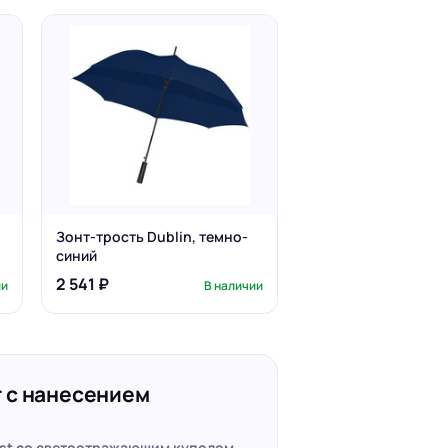
Зонт-трость Dublin, темно-
синий
2 541 ₽
ии
В наличии
 с нанесением
est со светоотражающим куполом,