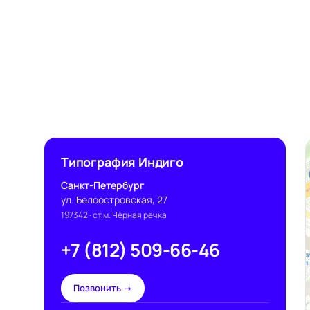
Типография Индиго
Санкт-Петербург
ул. Белоостровская, 27
197342
· ст.м. Чёрная речка
+7 (812) 509-66-46
Позвонить →