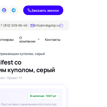
Заказать звонок
+7 (812) 509-66-46
info@indigotip.ru
О
ртнерам
Контакты
компании
оотражающим куполом, серый
fest со
м куполом, серый
Брошюры
Журналы
ючки
лог: Проект 111
Каталоги
Презентации, годовые
е
отчеты
В наличии · 1007 шт
. Рассчитаем с нанесением логотипа под