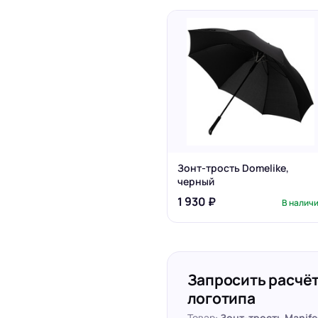
Зонт-трость Domelike,
черный
1 930 ₽
В налич
Запросить расчёт
логотипа
Товар:
Зонт-трость Manif