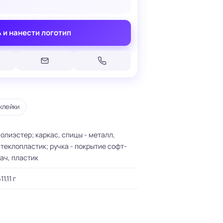
 и нанести логотип
Печать на кепках
Печать на шопперах
умаге
Печать на футболках
леящейся
клейки
Брендирование униформы
Брендирование одежды
Печать на термосах
олиэстер; каркас, спицы - металл,
теклопластик; ручка - покрытие софт-
ач, пластик
11.11 г