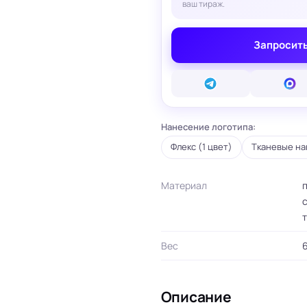
ваш тираж.
вые карты
ые сертификаты
и плакаты
Запросить
арты
ки
и, костеры
Бумажные пакеты
 ресторанов
Готовые бумажные пакеты
Нанесение логотипа:
Печать на фотоб
на окна и двери
Готовые коробки
Печать на самок
Флекс (1 цвет)
Тканевые на
на стаканы для
Картонные коробки
пленке
смузи
Оберточная бумага с
Таблички
ню
логотипом
Стенды
Материал
п
ет
ПВД пакеты
Баннеры
с
ы/Плейтс-листы
Шуберы, обечайки
Печать на холсте
т
Этикетки для
Шелфтокеры
ты
маркетплейсов
 для бутылок
Вес
6
Описание