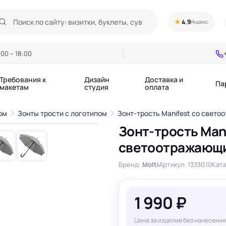
★
4.9
Яндекс
00 – 18:00
Требования к
Дизайн
Доставка и
Па
макетам
студия
оплата
1
/6
ом
Зонты трости с логотипом
Зонт-трость Manifest со свет
›
Зонт-трость Mani
Календари квартальные
Воблеры
светоотражающи
купоны
Календари настольные
Диспенсеры
Календари перекидные
Дорхенгеры / Кр
Бренд:
Molti
Артикул: 13330.10
Ката
е игры, колоды
Календари Трио
Некхенгеры
Флажки бумажны
, флаеры
Ценники
1 990 ₽
Шелфтокеры
 этикетки,
Ярлыки и бирки
Цена за изделие без нанесения