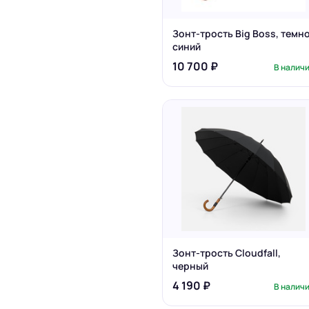
Зонт-трость Big Boss, темн
синий
10 700 ₽
В налич
Зонт-трость Cloudfall,
черный
4 190 ₽
В налич