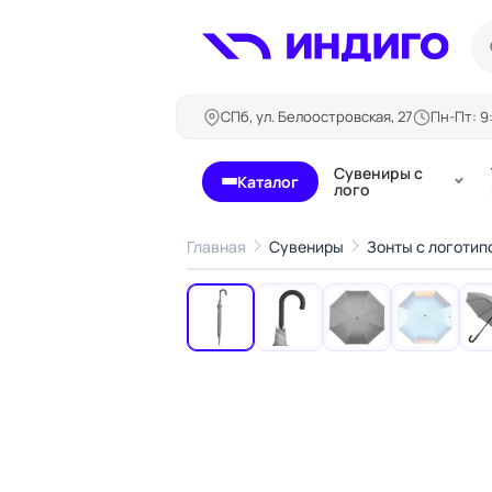
СПб, ул. Белоостровская, 27
Пн-Пт: 9:
Сувениры с
Каталог
лого
Главная
Сувениры
Зонты с логотип
‹
Бланки и формуляры
Билеты, 
Блокноты
Буклеты
Бейджи
Карточны
Визитки
Кубарики
Конверты
Листовки
Ленты для бейджей
Магниты
Папки
Наклейки,
Сертификаты
стикеры
Грамоты
Открытки