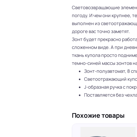
Световозвращающие элемент
погоду. И чем они крупнее, т
выполнен из светоотражающег
дороге вас точно заметят.
Зонт будет прекрасно работа
сложенном виде. А при днев
ткань купола просто подниме
темно-синей массы зонтов на
Зонт-полуавтомат, 8 сп
Светоотражающий куп
J-образная ручка с пок
Поставляется без чехл
Похожие товары